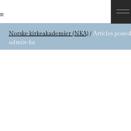
Norske kirkeakademier (NKA)
/
Articles poste
admin-ka
5. september 2019
Semesterprogram høsten
2019
Programmet oppdateres fortløpende. For
opplysninger om tid og sted ber vi deg
søke på det enkelte akademi under fanen
<medlemsakademier>. Godt møte! Juli19.