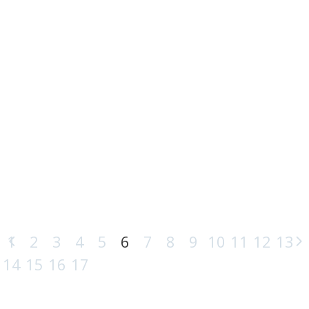
NKA anbefaler: Lykkelige
Lazzaro
Filmen som mottok filmprisen Faith in Film
2019 kommer på kino rundt omkring i
landet 12.april. I filmen møter vi den
engleaktige Lazzaro som bor sammen
med familien sin i utpreget fattigdom på
landsbygda i Italia. Her lever de som
tidløse leilendinger for den grådige
1
2
3
4
5
6
7
8
9
10
11
12
13
14
15
16
17