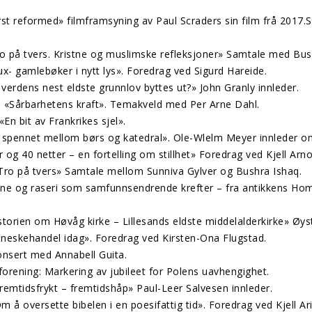
st reformed» filmframsyning av Paul Scraders sin film frå 2017.
o på tvers. Kristne og muslimske refleksjoner» Samtale med Bus
- gamlebøker i nytt lys». Foredrag ved Sigurd Hareide.
verdens nest eldste grunnlov byttes ut?» John Granly innleder.
 «Sårbarhetens kraft». Temakveld med Per Arne Dahl.
n bit av Frankrikes sjel».
I spennet mellom børs og katedral». Ole-Wlelm Meyer innleder 
og 40 netter – en fortelling om stillhet» Foredrag ved Kjell Arn
Tro på tvers» Samtale mellom Sunniva Gylver og Bushra Ishaq.
inne og raseri som samfunnsendrende krefter – fra antikkens Ho
torien om Høvåg kirke – Lillesands eldste middelalderkirke» Øyste
neskehandel idag». Foredrag ved Kirsten-Ona Flugstad.
onsert med Annabell Guita.
orening: Markering av jubileet for Polens uavhengighet.
remtidsfrykt – fremtidshåp» Paul-Leer Salvesen innleder.
å oversette bibelen i en poesifattig tid». Foredrag ved Kjell Ari