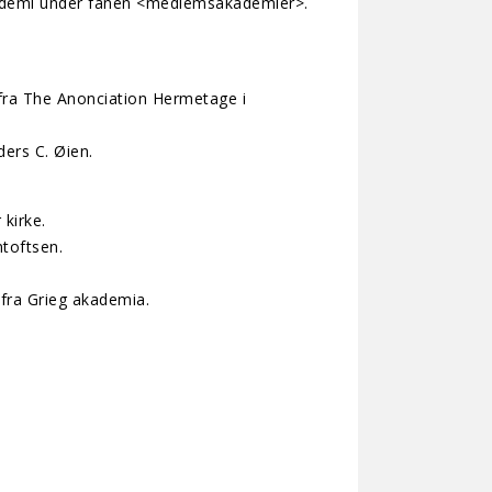
kademi under fanen <medlemsakademier>.
 fra The Anonciation Hermetage i
ders C. Øien.
 kirke.
ntoftsen.
 fra Grieg akademia.