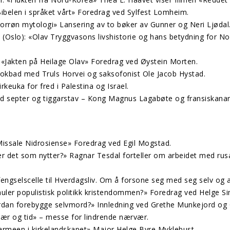
ibelen i språket vårt» Foredrag ved Sylfest Lomheim.
Norrøn mytologi» Lansering av to bøker av Gunner og Neri Ljødal
(Oslo): «Olav Tryggvasons livshistorie og hans betydning for No
«Jakten på Heilage Olav» Foredrag ved Øystein Morten.
 Bokbad med Truls Horvei og saksofonist Ole Jacob Hystad.
keuka for fred i Palestina og Israel.
d septer og tiggarstav – Kong Magnus Lagabøte og fransiskana
issale Nidrosiense» Foredrag ved Egil Mogstad.
er det som nytter?» Ragnar Tesdal forteller om arbeidet med ru
fengselscelle til Hverdagsliv. Om å forsone seg med seg selv og 
huler populistisk politikk kristendommen?» Foredrag ved Helge S
rdan forebygge selvmord?» Innledning ved Grethe Munkejord og C
ær og tid» – messe for lindrende nærvær.
sarmeen i kirkelandskapet» Major Helge Byre Myklebust.