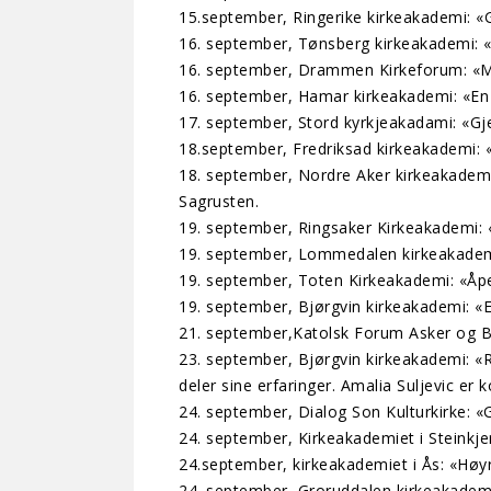
15.september, Ringerike kirkeakademi: «G
16. september, Tønsberg kirkeakademi: «
16. september, Drammen Kirkeforum: «Me
16. september, Hamar kirkeakademi: «En 
17. september, Stord kyrkjeakadami: «G
18.september, Fredriksad kirkeakademi: 
18. september, Nordre Aker kirkeakademi:
Sagrusten.
19. september, Ringsaker Kirkeakademi: «
19. september, Lommedalen kirkeakademi:
19. september, Toten Kirkeakademi: «Åpen
19. september, Bjørgvin kirkeakademi: 
21. september,Katolsk Forum Asker og Bæru
23. september, Bjørgvin kirkeakademi: «R
deler sine erfaringer. Amalia Suljevic er k
24. september, Dialog Son Kulturkirke: «
24. september, Kirkeakademiet i Steinkje
24.september, kirkeakademiet i Ås: «Høyre
24. september, Groruddalen kirkeakademi