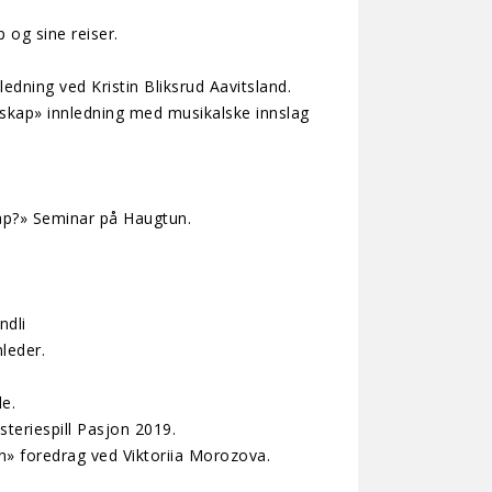
 og sine reiser.
ledning ved Kristin Bliksrud Aavitsland.
esskap» innledning med musikalske innslag
håp?» Seminar på Haugtun.
ndli
leder.
e.
teriespill Pasjon 2019.
n» foredrag ved Viktoriia Morozova.