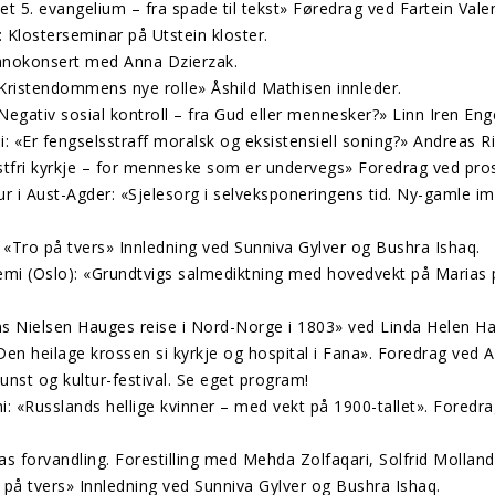
 5. evangelium – fra spade til tekst» Føredrag ved Fartein Vale
 Klosterseminar på Utstein kloster.
Pianokonsert med Anna Dzierzak.
«Kristendommens nye rolle» Åshild Mathisen innleder.
Negativ sosial kontroll – fra Gud eller mennesker?» Linn Iren En
 «Er fengselsstraff moralsk og eksistensiell soning?» Andreas Ri
estfri kyrkje – for menneske som er undervegs» Foredrag ved pro
r i Aust-Agder: «Sjelesorg i selveksponeringens tid. Ny-gamle im
«Tro på tvers» Innledning ved Sunniva Gylver og Bushra Ishaq.
emi (Oslo): «Grundtvigs salmediktning med hovedvekt på Marias 
s Nielsen Hauges reise i Nord-Norge i 1803» ved Linda Helen Ha
en heilage krossen si kyrkje og hospital i Fana». Foredrag ved
kunst og kultur-festival. Se eget program!
 «Russlands hellige kvinner – med vekt på 1900-tallet». Foredra
 forvandling. Forestilling med Mehda Zolfaqari, Solfrid Molland
på tvers» Innledning ved Sunniva Gylver og Bushra Ishaq.