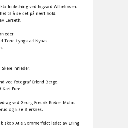
jekt» Innledning ved Ingvard Wilhelmsen.
et til å se det på nært hold.
av Lerseth.
nnleder.
 ved Tone Lyngstad Nyaas.
n.
 Skeie innleder.
and ved fotograf Erlend Berge.
d Kari Fure.
edrag ved Georg Fredrik Rieber-Mohn.
erud og Else Bjerknes.
 biskop Atle Sommerfeldt ledet av Erling