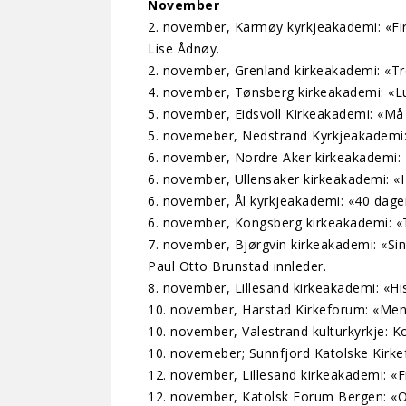
November
2. november, Karmøy kyrkjeakademi: «Fir
Lise Ådnøy.
2. november, Grenland kirkeakademi: «Tr
4. november, Tønsberg kirkeakademi: «Lux
5. november, Eidsvoll Kirkeakademi: «Må 
5. novemeber, Nedstrand Kyrkjeakademi:
6. november, Nordre Aker kirkeakademi: «E
6. november, Ullensaker kirkeakademi: «
6. november, Ål kyrkjeakademi: «40 dager 
6. november, Kongsberg kirkeakademi: «
7. november, Bjørgvin kirkeakademi: «S
Paul Otto Brunstad innleder.
8. november, Lillesand kirkeakademi: «His
10. november, Harstad Kirkeforum: «Men
10. november, Valestrand kulturkyrkje: K
10. novemeber; Sunnfjord Katolske Kirkef
12. november, Lillesand kirkeakademi: «F
12. november, Katolsk Forum Bergen: «Om 