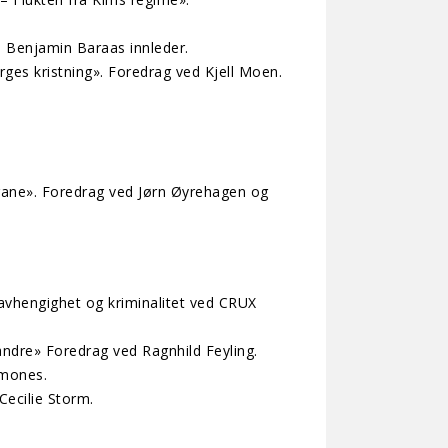
. Benjamin Baraas innleder.
rges kristning». Foredrag ved Kjell Moen.
rane». Foredrag ved Jørn Øyrehagen og
savhengighet og kriminalitet ved CRUX
andre» Foredrag ved Ragnhild Feyling.
imones.
ecilie Storm.