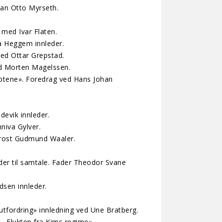
Jan Otto Myrseth.
med Ivar Flaten.
a Heggem innleder.
ed Ottar Grepstad.
ed Morten Magelssen.
iptene». Foredrag ved Hans Johan
evik innleder.
niva Gylver.
prost Gudmund Waaler.
eder til samtale. Fader Theodor Svane
dsen innleder.
 utfordring» innledning ved Une Bratberg.
– Flukten fra Kims regime».