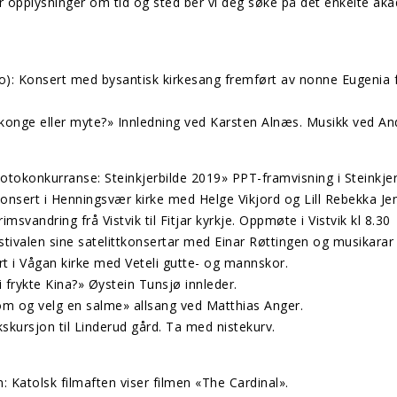
 opplysninger om tid og sted ber vi deg søke på det enkelte a
slo): Konsert med bysantisk kirkesang fremført av nonne Eugenia
– konge eller myte?» Innledning ved Karsten Alnæs. Musikk ved An
Fotokonkurranse: Steinkjerbilde 2019» PPT-framvisning i Steinkjer
onsert i Henningsvær kirke med Helge Vikjord og Lill Rebekka Je
msvandring frå Vistvik til Fitjar kyrkje. Oppmøte i Vistvik kl 8.30
estivalen sine satelittkonsertar med Einar Røttingen og musikarar
t i Vågan kirke med Veteli gutte- og mannskor.
i frykte Kina?» Øystein Tunsjø innleder.
m og velg en salme» allsang ved Matthias Anger.
skursjon til Linderud gård. Ta med nistekurv.
 Katolsk filmaften viser filmen «The Cardinal».