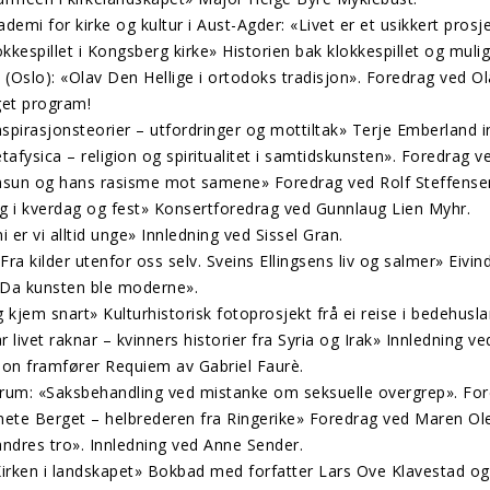
demi for kirke og kultur i Aust-Agder: «Livet er et usikkert pros
kespillet i Kongsberg kirke» Historien bak klokkespillet og muligh
(Oslo): «Olav Den Hellige i ortodoks tradisjon». Foredrag ved Ol
eget program!
pirasjonsteorier – utfordringer og mottiltak» Terje Emberland i
afysica – religion og spiritualitet i samtidskunsten». Foredrag
msun og hans rasisme mot samene» Foredrag ved Rolf Steffense
ng i kverdag og fest» Konsertforedrag ved Gunnlaug Lien Myhr.
 er vi alltid unge» Innledning ved Sissel Gran.
a kilder utenfor oss selv. Sveins Ellingsens liv og salmer» Eivind
«Da kunsten ble moderne».
 kjem snart» Kulturhistorisk fotoprosjekt frå ei reise i bedehusl
livet raknar – kvinners historier fra Syria og Irak» Innledning ve
lon framfører Requiem av Gabriel Faurè.
rum: «Saksbehandling ved mistanke om seksuelle overgrep». For
nete Berget – helbrederen fra Ringerike» Foredrag ved Maren Ol
ndres tro». Innledning ved Anne Sender.
Kirken i landskapet» Bokbad med forfatter Lars Ove Klavestad og