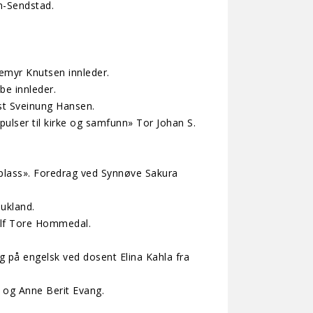
n-Sendstad.
gemyr Knutsen innleder.
be innleder.
st Sveinung Hansen.
pulser til kirke og samfunn» Tor Johan S.
plass». Foredrag ved Synnøve Sakura
ukland.
 Alf Tore Hommedal.
g på engelsk ved dosent Elina Kahla fra
 og Anne Berit Evang.