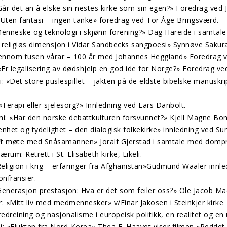
år det an å elske sin nestes kirke som sin egen?» Foredrag ved 
Uten fantasi – ingen tanke» foredrag ved Tor Åge Bringsværd.
nneske og teknologi i skjønn forening?» Dag Hareide i samtale 
religiøs dimensjon i Vidar Sandbecks sangpoesi» Synnøve Sakur
jennom tusen vårar – 100 år med Johannes Heggland» Foredrag v
«Er legalisering av dødshjelp en god ide for Norge?» Foredrag v
 «Det store puslespillet – jakten på de eldste bibelske manuskr
Terapi eller sjelesorg?» Innledning ved Lars Danbolt.
 «Har den norske debattkulturen forsvunnet?» Kjell Magne Bond
het og tydelighet – den dialogisk folkekirke» innledning ved Sun
«Et møte med Snåsamannen» Joralf Gjerstad i samtale med dom
m: Retrett i St. Elisabeth kirke, Eikeli.
eligion i krig – erfaringer fra Afghanistan»Gudmund Waaler innl
onfransier.
Generasjon prestasjon: Hva er det som feiler oss?» Ole Jacob Ma
r: «Mitt liv med medmennesker» v/Einar Jakosen i Steinkjer kirke
dreining og nasjonalisme i europeisk politikk, en realitet og en
: «Flukten fra Nord-Korea» Thea E. Haavet viser filmen «Reddet 