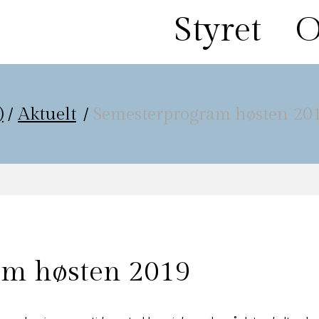
Styret
O
)
/
Aktuelt
/
Semesterprogram høsten 20
am høsten 2019