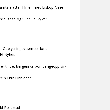
Samtale etter filmen med biskop Anne
hra Ishaq og Sunniva Gylver.
om Opplysningsvesenets fond.
old Nyhus.
mer til det bergenske bompengeopprør»
in Ekroll innleder.
ld Pollestad