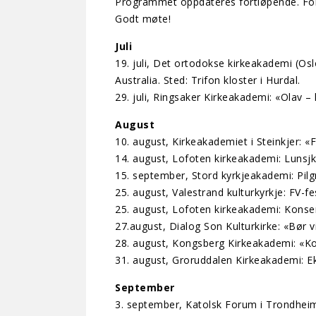
Programmet oppdateres fortløpende. For
Godt møte!
Juli
19. juli, Det ortodokse kirkeakademi (O
Australia. Sted: Trifon kloster i Hurdal.
29. juli, Ringsaker Kirkeakademi: «Olav 
August
10. august, Kirkeakademiet i Steinkjer: «
14. august, Lofoten kirkeakademi: Lunsjk
15. september, Stord kyrkjeakademi: Pilgri
25. august, Valestrand kulturkyrkje: FV-f
25. august, Lofoten kirkeakademi: Konser
27.august, Dialog Son Kulturkirke: «Bør v
28. august, Kongsberg Kirkeakademi: «Ko
31. august, Groruddalen Kirkeakademi: Ek
September
3. september, Katolsk Forum i Trondheim: