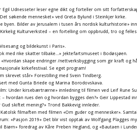
 Egil Udnesseter leser egne dikt og forteller om sitt forfatterskap
 «Det søkende mennesket» ved Greta Bylund i Steinkjer kirke.
 byen. Bilder av Jerusalem i tusen års nordisk kulturhistorie» inn
Kirkelig Kulturverksted – en fortelling om oppbrudd, tro og fell
isesang og bildekunst i Paris».
ok med rike skatter tilbake…» Jektefartsmuseet i Bodøsjøen.
: «Hvordan skape endringer /nettverksbygging som gir kraft og 
asjonale kirkefestival. Se eget program!
m skrevet står» Forestilling med Svein Tindberg.
onsert med Gunta Briede og Marina Borodovskava.
lm: Under kirsebærtrærne» innledning til filmen ved Leif Rune Su
lit – hvordan rues den og hvordan bygges den?» Geir Lippestad inn
r Gud skiftet mening?» Trond Bakkevig innleder.
: Katolsk filmaften med filmen «Om guder og mennesker». Samtal
um: «Pasjon 2019» Det blir vist opptak av Wolfgang Plagges mys
il Biørn» foredrag av Kåre Preben Hegland, og «Bautaen i Lunde