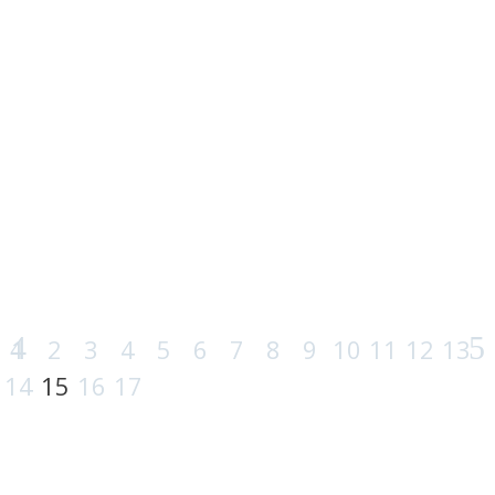
styringsverktøy for en
moderne stat?
Åpent debattmøte torsdag 11. desember
kl. 19.00 i Ellingsøy kirke: Gjennom innlegg
og debatt ønsker vi å utvide forståinga for
tilhøvet mellom bibellesing og
kristensionisme. Kan Bibelen seie noko
om korleis staten Israel skal styrast i dag?
Korleis bør Bibelen lesast? Vidare ønsker vi
å sjå nærare
1
2
3
4
5
6
7
8
9
10
11
12
13
14
15
16
17