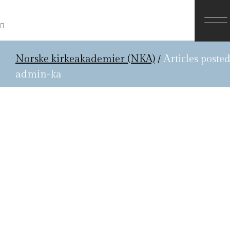
Norske kirkeakademier (NKA)
/
Articles poste
admin-ka
9. oktober 2015
Norske kirkeakademier
har flyttet til nye lokaler
Norske kirkeakademier har flyttet kontorer
til Collettsgate 43 på St. Hanshaugen,
Oslo. Her er et utdrag fra en artikkel i
Aftenposten om historien til dette flotte