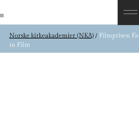
Norske kirkeakademier (NKA)
/
Filmprisen Fa
in Film