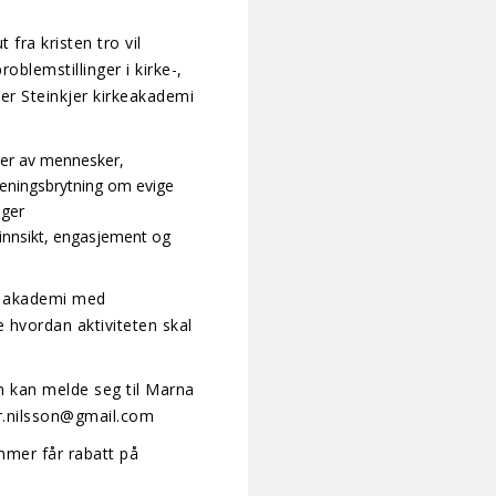
fra kristen tro vil
blemstillinger i kirke-,
ker Steinkjer kirkeakademi
pper av mennesker,
eningsbrytning om evige
nger
innsikt, engasjement og
de akademi med
hvordan aktiviteten skal
kan melde seg til Marna
.nilsson@gmail.com
mmer får rabatt på