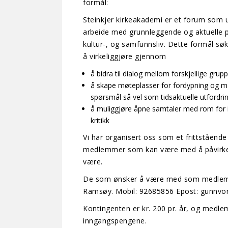
formål:
Steinkjer kirkeakademi er et forum som ut 
arbeide med grunnleggende og aktuelle pro
kultur-, og samfunnsliv. Dette formål sø
å virkeliggjøre gjennom
å bidra til dialog mellom forskjellige gru
å skape møteplasser for fordypning og m
spørsmål så vel som tidsaktuelle utfordri
å muliggjøre åpne samtaler med rom for 
kritikk
Vi har organisert oss som et frittståen
medlemmer som kan være med å påvirke 
være.
De som ønsker å være med som medlem 
Ramsøy. Mobil: 92685856 Epost:
gunnvor
Kontingenten er kr. 200 pr. år, og medle
inngangspengene.