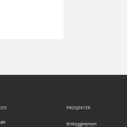
OSS
PROSJEKTER
akt
Brobyggerprisen