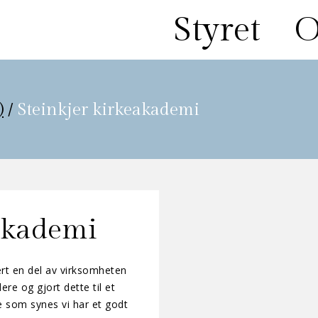
Styret
O
)
/
Steinkjer kirkeakademi
eakademi
ært en del av virksomheten
dere og gjort dette til et
lle som synes vi har et godt