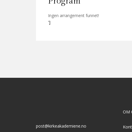
Program
Ingen arrangement funnet!
']
OM 
post@kirkeakademiene.no
Kont