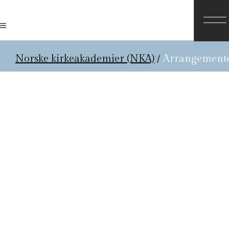
Norske kirkeakademier (NKA)
/
Arrangement