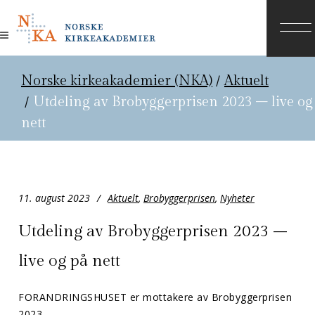
Norske kirkeakademier (NKA)
/
Aktuelt
/
Utdeling av Brobyggerprisen 2023 – live og
nett
11. august 2023
Aktuelt
,
Brobyggerprisen
,
Nyheter
Utdeling av Brobyggerprisen 2023 –
live og på nett
FORANDRINGSHUSET er mottakere av Brobyggerprisen
2023.