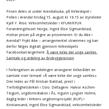
Prisen deles ut under Arendalsuka, på Kirkeskipet i
Pollen i Arendal tirsdag 15. august kl. 16.15 av styreleder
Kjell Y. Riise. Virksomhetsleder i KFUM/KFUK
Forandringshuset Norge, Ingrid Elise Sigmundstad,
mottar prisen på vegne av prisvinneren. Er du ikke i
Arendal? Frykt ikke – arrangementet strømmes og kan
derfor følges digitalt gjennom Kirkeskipets
Facebookarrangement:
Å være kirke der unge samles.
Samtale og utdeling av Brobyggerprisen
I forlengelsen av utdelingen arrangerer Kirkerådet en
samtale over temaet «Å være kirke der unge samles».
Den ledes av Pål Kristian Balstad, prest i
Trefoldighetskirken i Oslo. Deltagere: Halvor Aschim-
Teigum, ungdomsdiakon i Ås, Ingunn Lyngset Holme,
daglig leder i Kirkens ungdomsprosjekt (KUP) i
Kristiansand, Ingrid Elise Sigmundstad, virksomhetsleder