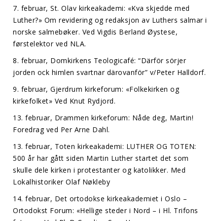
7. februar, St. Olav kirkeakademi: «Kva skjedde med
Luther?» Om revidering og redaksjon av Luthers salmar i
norske salmebøker. Ved Vigdis Berland Øystese,
førstelektor ved NLA.
8. februar, Domkirkens Teologicafé: “Därför sörjer
jorden ock himlen svartnar därovanför” v/Peter Halldorf.
9. februar, Gjerdrum kirkeforum: «Folkekirken og
kirkefolket» Ved Knut Rydjord.
13. februar, Drammen kirkeforum: Nåde deg, Martin!
Foredrag ved Per Arne Dahl.
13. februar, Toten kirkeakademi: LUTHER OG TOTEN:
500 år har gått siden Martin Luther startet det som
skulle dele kirken i protestanter og katolikker. Med
Lokalhistoriker Olaf Nøkleby
14. februar, Det ortodokse kirkeakademiet i Oslo –
Ortodokst Forum: «Hellige steder i Nord – i Hl. Trifons