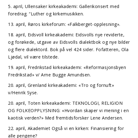
5. april, Ullensaker kirkeakademi: Gallerikonsert med
foredrag. “Luther og kirkemusikken.
13. april, Røros kirkeforum: «Falkberget-opplesning».
18. april, Eidsvoll kirkeakademi: Eidsvolls nye reviderte,
og forøkede, utgave av Eidsvolls dialektbok og nye bilder
og flere dialektord. Bok på vel 424 sider. Fofatteren, Ola
Ljødal, vil være tilstede.
19. april, Fredrikstad kirkeakademi: «Reformasjonsbyen
Fredrikstad» v/ Arne Bugge Amundsen.
20. april, Grenland kirkeakademi: «Tro og fornuft»
v/Henrik Syse.
20. april, Toten kirkeakademi: TEKNOLOGI, RELIGION
OG FOLKEOPPLYSNING: «Hvordan skaper vi mening i en
kaotisk verden?» Med fremtidsforsker Lene Andersen.
22. april, Akademiet Også vi en kirken: Finansiering for
alle pengene?