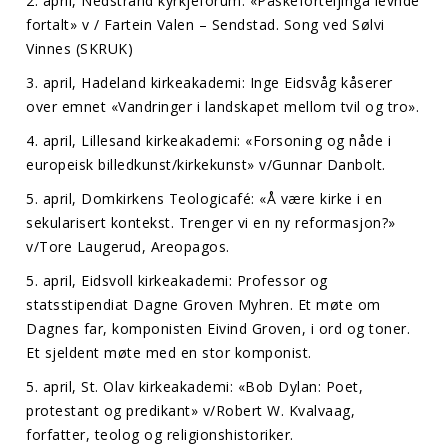
2. april, Nedstrand kyrkjeforum: «Påskeforteljinga levnde
fortalt» v / Fartein Valen – Sendstad. Song ved Sølvi
Vinnes (SKRUK)
3. april, Hadeland kirkeakademi: Inge Eidsvåg kåserer
over emnet «Vandringer i landskapet mellom tvil og tro».
4. april, Lillesand kirkeakademi: «Forsoning og nåde i
europeisk billedkunst/kirkekunst» v/Gunnar Danbolt.
5. april, Domkirkens Teologicafé: «Å være kirke i en
sekularisert kontekst. Trenger vi en ny reformasjon?»
v/Tore Laugerud, Areopagos.
5. april, Eidsvoll kirkeakademi: Professor og
statsstipendiat Dagne Groven Myhren. Et møte om
Dagnes far, komponisten Eivind Groven, i ord og toner.
Et sjeldent møte med en stor komponist.
5. april, St. Olav kirkeakademi: «Bob Dylan: Poet,
protestant og predikant» v/Robert W. Kvalvaag,
forfatter, teolog og religionshistoriker.