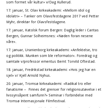
som formet vår kultur» v/Dag Kullerud.
17. januar, St. Olav kirkeakademi: «Mellom idol og
idolatri» – Tanker om Olavsfestdagene 2017 ved Petter
Myhr, direktør for Olavsfestdagene.
17. januar, Katolsk forum Bergen: Daglig leder i Caritas
Bergen, Gunnar Solheimsnes: «Nøden foran nesene
våre».
17. januar, Uranienborg kirkeakademi: «Anfektelse, tro
og politikk. Munken som ble reformator». Foredrag og
samtale v/professor emeritus Bernt Torvild Oftestad.
18. januar, Fredrikstad kirkeakademi: «Hvis jeg har en
sjel» v/ Kjell Arnold Nyhus.
20. januar, Tromsø kirkeakademi: «Radikal tro eller
fanatisme – Finnes det grenser for religionsutøvelse i et
livssynsåpent samfunn?» Seminar i forbindelse med
Tromsø Internasjonale Filmfestival.