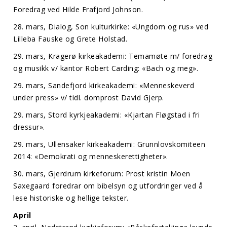
Foredrag ved Hilde Frafjord Johnson.
28. mars, Dialog, Son kulturkirke: «Ungdom og rus» ved
Lilleba Fauske og Grete Holstad.
29. mars, Kragerø kirkeakademi: Temamøte m/ foredrag
og musikk v/ kantor Robert Carding: «Bach og meg».
29. mars, Sandefjord kirkeakademi: «Menneskeverd
under press» v/ tidl. domprost David Gjerp.
29. mars, Stord kyrkjeakademi: «Kjartan Fløgstad i fri
dressur».
29. mars, Ullensaker kirkeakademi: Grunnlovskomiteen
2014: «Demokrati og menneskerettigheter».
30. mars, Gjerdrum kirkeforum: Prost kristin Moen
Saxegaard foredrar om bibelsyn og utfordringer ved å
lese historiske og hellige tekster.
April