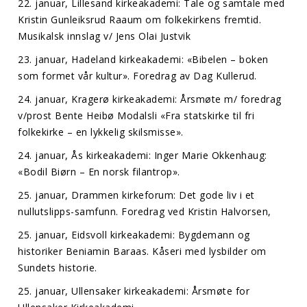
22. januar, Lillesand kirkeakademi: Tale og samtale med
Kristin Gunleiksrud Raaum om folkekirkens fremtid.
Musikalsk innslag v/ Jens Olai Justvik
23. januar, Hadeland kirkeakademi: «Bibelen – boken
som formet vår kultur». Foredrag av Dag Kullerud.
24. januar, Kragerø kirkeakademi: Årsmøte m/ foredrag
v/prost Bente Heibø Modalsli «Fra statskirke til fri
folkekirke – en lykkelig skilsmisse».
24. januar, Ås kirkeakademi: Inger Marie Okkenhaug:
«Bodil Biørn – En norsk filantrop».
25. januar, Drammen kirkeforum: Det gode liv i et
nullutslipps-samfunn. Foredrag ved Kristin Halvorsen,
25. januar, Eidsvoll kirkeakademi: Bygdemann og
historiker Beniamin Baraas. Kåseri med lysbilder om
Sundets historie.
25. januar, Ullensaker kirkeakademi: Årsmøte for