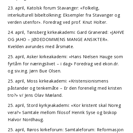
23. april, Katolsk forum Stavanger: «Folkelig,
interkulturell bibeltolkning: Eksempler fra Stavanger og
verden utenfor». Foredrag ved prof. Knut Holter.
24. april, Tønsberg kirkeakademi: Gard Granerød: «JAHVE
OG JAHO – JØDEDOMMENS MANGE ANSIKTER».
Kvelden avrundes med årsmøte.
25. april, Asker kirkeakademi: «Hans Nielsen Hauge som
fyrtårn for næringslivet – i dag» Foredrag ved ekon.dr.
og siv.ing. Jørn Bue Olsen.
25. april, Moss kirkeakademi: «Kristensionismens
påstander og tenkemåte – Er den forenelig med kristen
tro?» v/ Jens Olav Mæland.
25. april, Stord kyrkjeakademi: «Kor kristent skal Noreg
vera?» Samtale mellom filosof Henrik Syse og biskop
Halvor Nordhaug.
25. april, Røros kirkeforum: Samtaleforum: Reformasjon