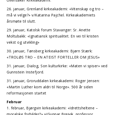
Ullensaker Kirkeakademi.
26. januar, Grenland kirkeakademi: «Vitenskap og tro –
må vi velge?» v/Katarina Pajchel. Kirkeakademiets
årsmøte til slutt.
29. januar, Katolsk forum Stavanger: Sr. Anette
Moltubakk: «Ignatiansk spiritualitet. En vei til kristen
vekst og utvikling»
30. januar, Tønsberg kirkeakademi: Bjørn Stærk:
«TROLØS TRO – EN ATEIST FORTELLER OM JESUS»
31. januar, Dialog, Son kulturkirke: «Maten vi spiser» ved
Gunnstein Instefjord.
31. januar, Groruddalen kirkeakademi: Roger Jensen:
«Martin Luther kom aldri til Norge». 500 år siden
reformasjonen startet
Februar
1. februar, Bjørgvin kirkeakademi: «Idrettsheltene –
moralske forbilder?» v/Gunnar Breivik, professor