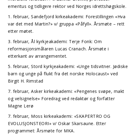
emeritus og tidligere rektor ved Norges idrettshøgskole.
1. februar, Sandefjord kirkeakademi: Forestillingen «Hva
var det med Martin?» v/ gruppa «Påfyll». Årsmøte – rett
etter møtet.
3. februar, Ål kyrkjeakademi: Terje Fonk: Om
reformasjonsmålaren Lucas Cranach. Årsmøte i
etterkant av arrangementet.
5. februar, Stord kyrkjeakademi: «Unge tidsvitner. Jødiske
barn og unge på flukt fra det norske Holocaust» ved
Birgit H. Rimstad
7. februar, Asker kirkeakademi: «Pengenes svøpe, makt
og velsignelse» Foredrag ved redaktør og forfatter
Magne Lerø
7. februar, Moss kirkeakademi: «SKAPERTRO OG
EVOLUSJONSTEORI» v/ Oskar Skarsaune. Etter
programmet: Årsmøte for MKA.