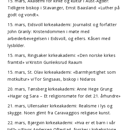
15. mars, Akademi for kirke og kultur i Aust-Agder:
Tidligere biskop i Stavanger, Ernst Baasland: «Luther på
godt og vondt».
15. mars, Eidsvoll kirkeakademi: Journalist og forfatter
John Granly: Kristendommen i møte med
arbeiderbevegelsen i Eidsvoll, og ellers. Kåseri med
lysbilder.
15. mars, Ringsaker kirkeakademi: «Den norske kirkes
framtid» v/Kristin Gunleiksrud Raaum
15. mars, St. Olav kirkeakademi: «Barmhjertighet som
motkultur» v/Tor Singsaas, biskop i Nidaros
20. mars, Tønsberg kirkeakademi: Anne Hege Grung:
«Hagar og Sara – Et religionsmøte for det 21. århundre»
21. mars, Ullensaker kirkeakademi: Realisme i lys og
skygge. Noen glimt fra Caravaggios religiøse kunst.
22. mars, Bjørgvin kirkeakademi: «Hva er et barn i vår
tid?» v/Eivor Andersen Oftestad, forsker i kirkehistorie