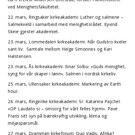
ved Menighetsfakultetet.
22. mars, Ringsaker kirkeakademi: Luther og salmene –
Salmekveld i samarbeid med menighetsrådet. Eyvind
Skeie gjester akademiet.
23. mars, Lommedalen kirkeakademi: Når Gudstro kveler
sant liv. Samtale mellom Helge Simonnes og Kari
Halstensen.
23. mars, Ås kirkeakademi: Einar Solbu: «Guds menighet,
syng for vår skaper i lønn». Salmen i nordisk kirkeliv.
25. mars, Ullensaker kirkeakademi: Markering av Earth
hour.
26. mars, Ringerike kirkeakademi: Sr. Katarina Pajchel:
«OP Laudato si – omsorg for vårt felles hjem». Pave
Frans sitt syn på bærekraftig utvikling, klima og
miljøspørsmål.
27. mars, Drammen kirkeforum: Quo Vadis, Afrika?