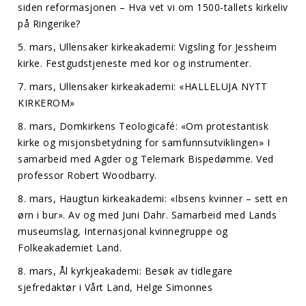
siden reformasjonen – Hva vet vi om 1500-tallets kirkeliv
på Ringerike?
5. mars, Ullensaker kirkeakademi: Vigsling for Jessheim
kirke. Festgudstjeneste med kor og instrumenter.
7. mars, Ullensaker kirkeakademi: «HALLELUJA NYTT
KIRKEROM»
8. mars, Domkirkens Teologicafé: «Om protestantisk
kirke og misjonsbetydning for samfunnsutviklingen» I
samarbeid med Agder og Telemark Bispedømme. Ved
professor Robert Woodbarry.
8. mars, Haugtun kirkeakademi: «Ibsens kvinner – sett en
ørn i bur». Av og med Juni Dahr. Samarbeid med Lands
museumslag, Internasjonal kvinnegruppe og
Folkeakademiet Land.
8. mars, Ål kyrkjeakademi: Besøk av tidlegare
sjefredaktør i Vårt Land, Helge Simonnes