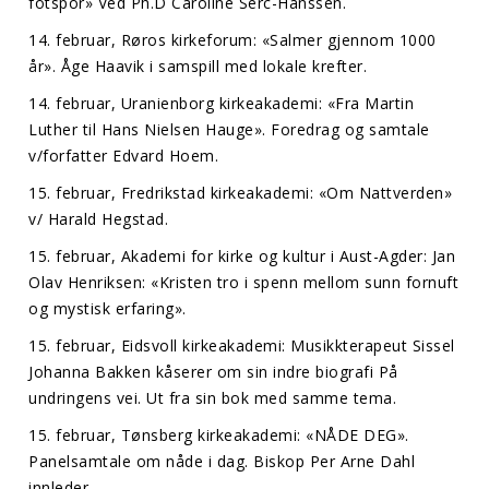
fotspor» Ved Ph.D Caroline Serc-Hanssen.
14. februar, Røros kirkeforum: «Salmer gjennom 1000
år». Åge Haavik i samspill med lokale krefter.
14. februar, Uranienborg kirkeakademi: «Fra Martin
Luther til Hans Nielsen Hauge». Foredrag og samtale
v/forfatter Edvard Hoem.
15. februar, Fredrikstad kirkeakademi: «Om Nattverden»
v/ Harald Hegstad.
15. februar, Akademi for kirke og kultur i Aust-Agder: Jan
Olav Henriksen: «Kristen tro i spenn mellom sunn fornuft
og mystisk erfaring».
15. februar, Eidsvoll kirkeakademi: Musikkterapeut Sissel
Johanna Bakken kåserer om sin indre biografi På
undringens vei. Ut fra sin bok med samme tema.
15. februar, Tønsberg kirkeakademi: «NÅDE DEG».
Panelsamtale om nåde i dag. Biskop Per Arne Dahl
innleder