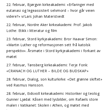
22. februar, Bjørgvin kirkeakademi: «Erfaringer med
eutanasi og legeassistert selvmord – hvor går veien
videre?» v/Lars Johan Materstvedt
22. februar, Nordre Aker kirkeakademi: Prof. Jakob
Lothe: Etikk i litteratur og film
23. februar, Stord kyrkjeakademi: Bror Haavar Simon:
«Martin Luther og reformasjonen sett frå katolsk
perspektiv». Årsmøte i Stord kyrkjeakademi i forkant av
møtet
27. februar, Tønsberg kirkeakademi: Terje Fonk:
«CRANACH OG LUTHER – BILDE OG BUDSKAP»
28. februar, Dialog, son kulturkirke: «Det grønne skiftet»
ved Rasmus Hansson.
28. februar, Eidsvoll kirkeakademi: Historiker og teolog
Gunner Ljødal. Kåseri med lysbilder, om Rafaels store
maleri i Vatikanet: Skolen i Athen, og møtet med