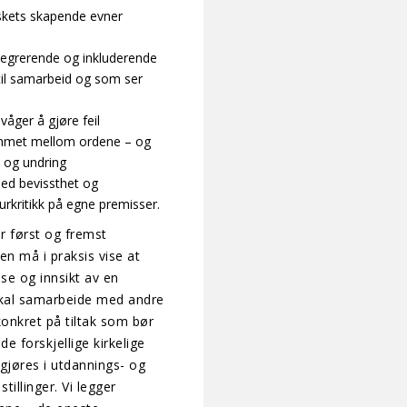
skets skapende evner
tegrerende og inkluderende
 til samarbeid og som ser
åger å gjøre feil
ommet mellom ordene – og
t og undring
med bevissthet og
urkritikk på egne premisser.
ør først og fremst
n må i praksis vise at
e og innsikt av en
skal samarbeide med andre
konkret på tiltak som bør
de forskjellige kirkelige
 gjøres i utdannings- og
illinger. Vi legger