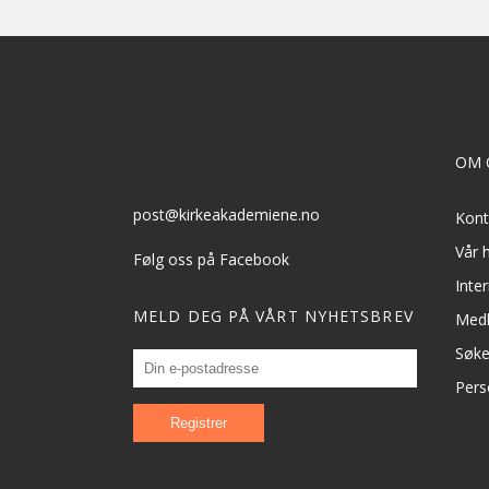
OM 
post@kirkeakademiene.no
Kont
Vår h
Følg oss på Facebook
Inte
MELD DEG PÅ VÅRT NYHETSBREV
Med
Søk
Pers