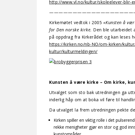
http://www.vl.no/kultur/skoleelever-blir
——————————————————
Kirkemøtet vedtok i 2005
«Kunsten å vær
for Den norske kirke.
Den ble utarbeidet 
på oppdrag fra Kirkerådet og kan leses h
https://kirken.no/nb-NO/om-kirken/kultur
kultur/kulturmeldingen/
Kunsten å være kirke – Om kirke, ku
Utvalget som sto bak utredningen ga uttr
inderlig håp om at boka vil føre til handli
Da utvalget la frem utredningen pekte de
Kirken spiller en viktig rolle i det pulserend
rekke menigheter gjør en stor og god inn
kunstområder.