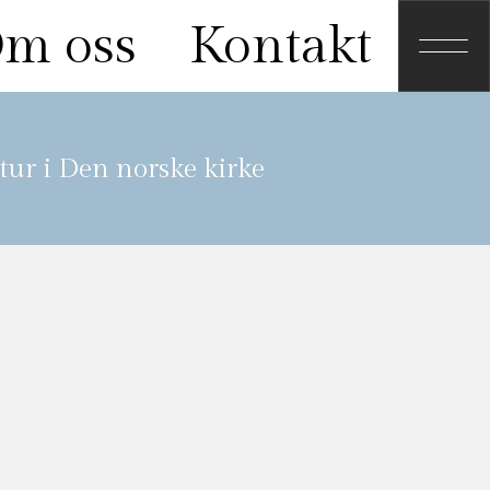
m oss
Kontakt
tur i Den norske kirke