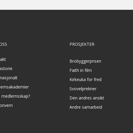
OSS
PROSJEKTER
akt
Brobyggerprisen
istorie
Faith in film
rnasjonalt
Kirkeuka for fred
lemsakademier
Svovelprekner
e medlemsskap?
Den andres ansikt
onvern
Andre samarbeid