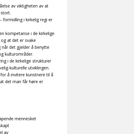
åelse av viktigheten av at
 stort.
ormidling i kirkelig regi er
en kompetanse i de kirkelige
og at det er svake
g når det gjelder å benytte
og kulturområder.
ing i de kirkelige strukturer
elig-kulturelle utviklingen.
for å invitere kunstnere til å
at det man får høre er
skapende mennesket
skapt
el av