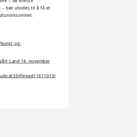
gene – de eneste
 – bør utvides til å få et
ulturvirksomhet.
/kunst-og-
 Vårt Land 16. november
/subcat33/thread11611015/