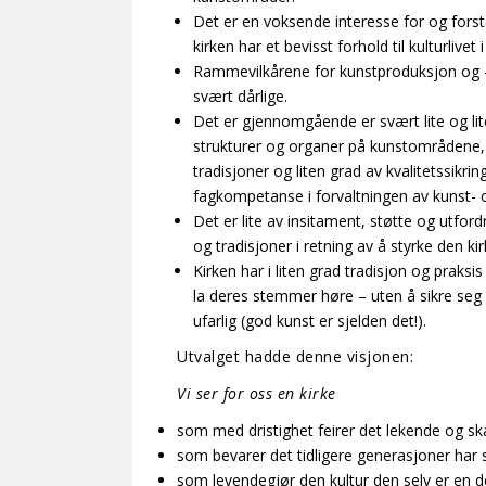
Det er en voksende interesse for og forst
kirken har et bevisst forhold til kulturlivet i
Rammevilkårene for kunstproduksjon og – f
svært dårlige.
Det er gjennomgående er svært lite og lit
strukturer og organer på kunstområdene, 
tradisjoner og liten grad av kvalitetssikrin
fagkompetanse i forvaltningen av kunst- 
Det er lite av insitament, støtte og utfordr
og tradisjoner i retning av å styrke den kirk
Kirken har i liten grad tradisjon og praksis 
la deres stemmer høre – uten å sikre seg 
ufarlig (god kunst er sjelden det!).
Utvalget hadde denne visjonen:
Vi ser for oss en kirke
som med dristighet feirer det lekende og 
som bevarer det tidligere generasjoner har 
som levendegjør den kultur den selv er en d