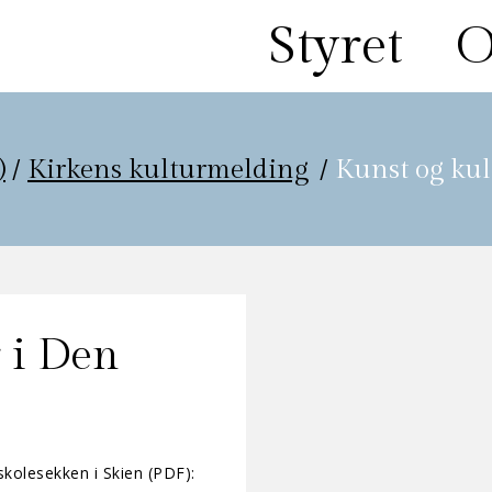
Styret
O
)
/
Kirkens kulturmelding
/
Kunst og kul
 i Den
skolesekken i Skien (PDF):