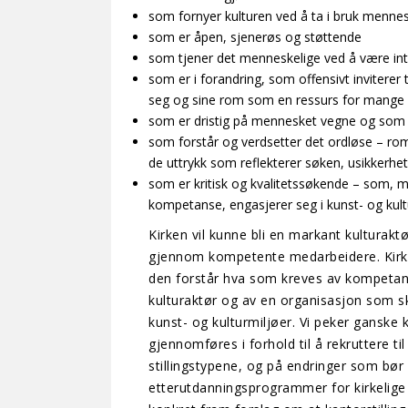
som fornyer kulturen ved å ta i bruk menne
som er åpen, sjenerøs og støttende
som tjener det menneskelige ved å være in
som er i forandring, som offensivt inviterer
seg og sine rom som en ressurs for mange
som er dristig på mennesket vegne og som v
som forstår og verdsetter det ordløse – r
de uttrykk som reflekterer søken, usikkerhe
som er kritisk og kvalitetssøkende – som, 
kompetanse, engasjerer seg i kunst- og kult
Kirken vil kunne bli en markant kulturakt
gjennom kompetente medarbeidere. Kirke
den forstår hva som kreves av kompetans
kulturaktør og av en organisasjon som 
kunst- og kulturmiljøer. Vi peker ganske 
gjennomføres i forhold til å rekruttere til 
stillingstypene, og på endringer som bør
etterutdanningsprogrammer for kirkelige st