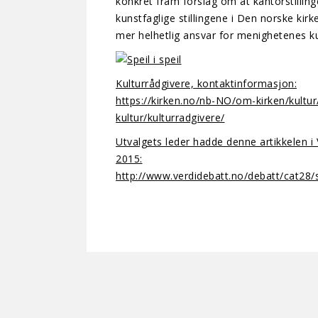
konkret fram forslag om at kantorstillin
kunstfaglige stillingene i Den norske kirke
mer helhetlig ansvar for menighetenes k
Kulturrådgivere, kontaktinformasjon:
https://kirken.no/nb-NO/om-kirken/kultur
kultur/kulturradgivere/
Utvalgets leder hadde denne artikkelen i
2015:
http://www.verdidebatt.no/debatt/cat28