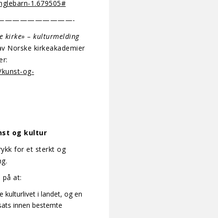
-englebarn-1.679505#
——————————-
e kirke» – kulturmelding
av Norske kirkeakademier
er:
/kunst-og-
nst og kultur
ykk for et sterkt og
ng.
 på at:
e kulturlivet i landet, og en
sats innen bestemte