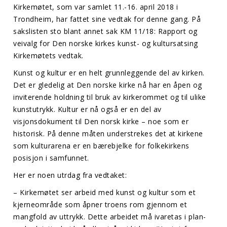
Kirkemøtet, som var samlet 11.-16. april 2018 i
Trondheim, har fattet sine vedtak for denne gang. På
sakslisten sto blant annet sak KM 11/18: Rapport og
veivalg for Den norske kirkes kunst- og kultursatsing
Kirkemøtets vedtak.
Kunst og kultur er en helt grunnleggende del av kirken.
Det er gledelig at Den norske kirke nå har en åpen og
inviterende holdning til bruk av kirkerommet og til ulike
kunstutrykk. Kultur er nå også er en del av
visjonsdokument til Den norsk kirke – noe som er
historisk. På denne måten understrekes det at kirkene
som kulturarena er en bærebjelke for folkekirkens
posisjon i samfunnet.
Her er noen utrdag fra vedtaket:
– Kirkemøtet ser arbeid med kunst og kultur som et
kjerneområde som åpner troens rom gjennom et
mangfold av uttrykk. Dette arbeidet må ivaretas i plan-