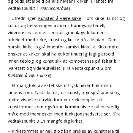
og budsjettarbeid på alle nivåer i kirken. (Hentet fra
vedtakspunkt 1
Kjerneområde
)
– Utredningen
Kunsten å være kirke
– om kirke, kunst og
kultur og betydningen av dens høringsmateriell,
videreføres som et sentralt grunnlagsdokument i
arbeidet med kirke, kunst og kultur på alle plan i Den
norske kirke, også innenfor samisk kirkeliv. Kirkemøtet
ønsker at kirken skal ha et kontinuerlig faglig arbeid
innen teologi og kunst slik at kompetanse på feltet blir
ivaretatt og videreutviklet. (Fra vedtakspunkt 2 om
Kunsten å være kirke
)
– Et mangfold av estetiske uttrykk hører hjemme i
kirkens rom. Taktil kunst, ordkunst, tegnspråkpoesi og
andre visuelle uttrykksformer er eksempler på
kunstformer som også kan kommunisere på en særlig
måte med mennesker med funksjonsnedsettelser. (Fra
vedtakspunkt 3 En mangfoldig kirke)
– Kirkerommet er hellig og kan brukes av kunstnere til