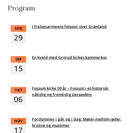
Program
I frelsesarmeens fotspor over Grønland
AUG
29
En kveld med Grorud kirkes kammerkor
SEP
15
Fossum kirke 50 år – Fossum i et historisk,
OKT
nåtidig og fremtidig perspektiv
06
Fordommer i går og i dag. Møter mellom jøder,
NOV
kristne og muslimer
17