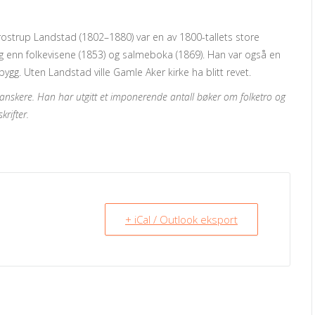
strup Landstad (1802–1880) var en av 1800-tallets store
g enn folkevisene (1853) og salmeboka (1869). Han var også en
ygg. Uten Landstad ville Gamle Aker kirke ha blitt revet.
nskere. Han har utgitt et imponerende antall bøker om folketro og
rifter.
+ iCal / Outlook eksport