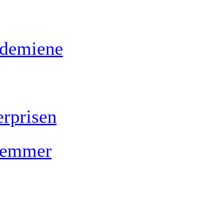
ademiene
rprisen
lemmer