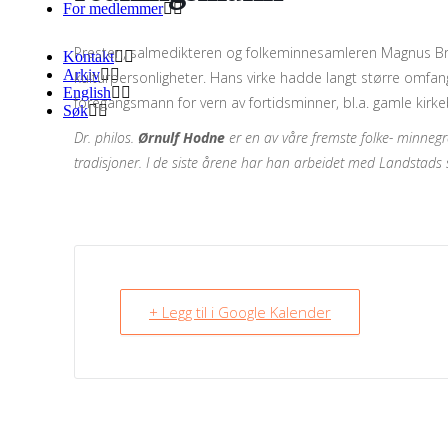
For medlemmer
Presten, salmedikteren og folkeminnesamleren Magnus Bro
Kontakt
Arkiv
kulturpersonligheter. Hans virke hadde langt større omfan
English
foregangsmann for vern av fortidsminner, bl.a. gamle kirkeb
Søk
Dr. philos.
Ørnulf Hodne
er en av våre fremste folke-
minnegra
tradisjoner. I de siste årene har han arbeidet med Landstads sk
+ Legg til i Google Kalender