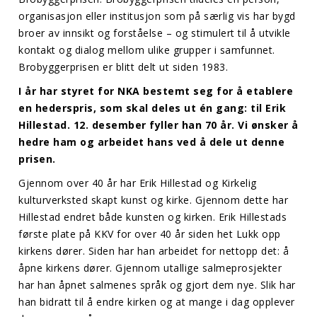
organisasjon eller institusjon som på særlig vis har bygd
broer av innsikt og forståelse – og stimulert til å utvikle
kontakt og dialog mellom ulike grupper i samfunnet.
Brobyggerprisen er blitt delt ut siden 1983.
I år har styret for NKA bestemt seg for å etablere
en hederspris, som skal deles ut én gang: til Erik
Hillestad. 12. desember fyller han 70 år. Vi ønsker å
hedre ham og arbeidet hans ved å dele ut denne
prisen.
Gjennom over 40 år har Erik Hillestad og Kirkelig
kulturverksted skapt kunst og kirke. Gjennom dette har
Hillestad endret både kunsten og kirken. Erik Hillestads
første plate på KKV for over 40 år siden het Lukk opp
kirkens dører. Siden har han arbeidet for nettopp det: å
åpne kirkens dører. Gjennom utallige salmeprosjekter
har han åpnet salmenes språk og gjort dem nye. Slik har
han bidratt til å endre kirken og at mange i dag opplever