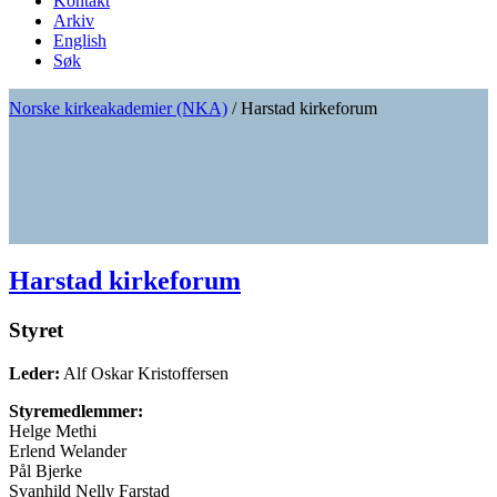
Kontakt
Arkiv
English
Søk
Norske kirkeakademier (NKA)
/
Harstad kirkeforum
Harstad kirkeforum
Styret
Leder:
Alf Oskar Kristoffersen
Styremedlemmer:
Helge Methi
Erlend Welander
Pål Bjerke
Svanhild Nelly Farstad