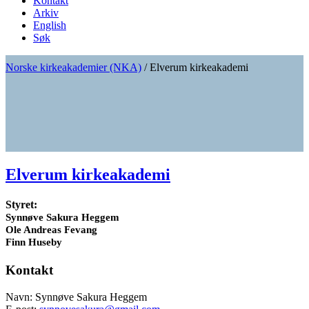
Kontakt
Arkiv
English
Søk
Norske kirkeakademier (NKA)
/
Elverum kirkeakademi
Elverum kirkeakademi
Styret:
Synnøve Sakura Heggem
Ole Andreas Fevang
Finn Huseby
Kontakt
Navn: Synnøve Sakura Heggem