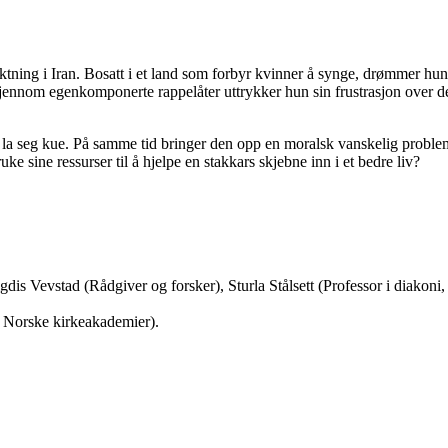
yktning i Iran. Bosatt i et land som forbyr kvinner å synge, drømmer hu
 gjennom egenkomponerte rappelåter uttrykker hun sin frustrasjon over d
 å la seg kue. På samme tid bringer den opp en moralsk vanskelig prob
ruke sine ressurser til å hjelpe en stakkars skjebne inn i et bedre liv?
Vigdis Vevstad (Rådgiver og forsker), Sturla Stålsett (Professor i diako
i Norske kirkeakademier).