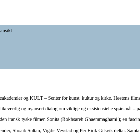
ansikt
akademier og KULT – Senter for kunst, kultur og kirke. Høstens films
ikeverdig og nyansert dialog om viktige og eksistensielle spørsmål – på 
vi den iransk-tyske filmen Sonita (Rokhsareh Ghaemmaghami ); en fascin
 Sender, Shoaib Sultan, Vigdis Vevstad og Per Eirik Gilsvik deltar. Sam