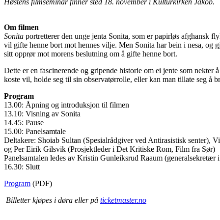
Høstens filmseminar finner sted 18. november i Kulturkirken Jakob.
Om filmen
Sonita
portretterer den unge jenta Sonita, som er papirløs afghansk fl
vil gifte henne bort mot hennes vilje. Men Sonita har bein i nesa, og
sitt opprør mot morens beslutning om å gifte henne bort.
Dette er en fascinerende og gripende historie om ei jente som nekter
koste vil, holde seg til sin observatørrolle, eller kan man tillate seg å b
Program
13.00: Åpning og introduksjon til filmen
13.10: Visning av Sonita
14.45: Pause
15.00: Panelsamtale
Deltakere: Shoiab Sultan (Spesialrådgiver ved Antirasistisk senter), 
og Per Eirik Gilsvik (Prosjektleder i Det Kritiske Rom, Film fra Sør)
Panelsamtalen ledes av Kristin Gunleiksrud Raaum (generalsekretær 
16.30: Slutt
Program
(PDF)
Billetter kjøpes i døra eller på
ticketmaster.no