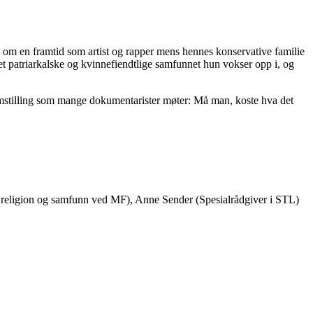
n om en framtid som artist og rapper mens hennes konservative familie
et
patriarkalske og kvinnefiendtlige samfunnet hun vokser opp i, og
lemstilling som mange dokumentarister møter: Må man, koste hva det
ni, religion og samfunn ved MF), Anne Sender (Spesialrådgiver i STL)