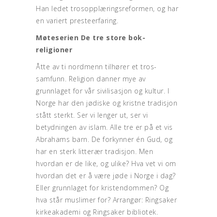
Han ledet trosopplæringsreformen, og har
en variert presteerfaring.
Møteserien De tre store bok-
religioner
Åtte av ti nordmenn tilhører et tros-
samfunn. Religion danner mye av
grunnlaget for vår sivilisasjon og kultur. I
Norge har den jødiske og kristne tradisjon
stått sterkt. Ser vi lenger ut, ser vi
betydningen av islam. Alle tre er på et vis
Abrahams barn. De forkynner én Gud, og
har en sterk litterær tradisjon. Men
hvordan er de like, og ulike? Hva vet vi om
hvordan det er å være jøde i Norge i dag?
Eller grunnlaget for kristendommen? Og
hva står muslimer for? Arrangør: Ringsaker
kirkeakademi og Ringsaker bibliotek.