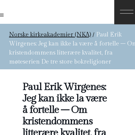
Norske kirkeakademier (NKA)
/
Paul Erik
Wirgenes: Jeg kan ikke la være å fortelle – O
kristendommens litterære kvalitet, fra
møteserien De tre store bokreligioner
Paul Erik Wirgenes:
Jeg kan ikke la være
å fortelle – Om
kristendommens
litterære kvalitet, fra