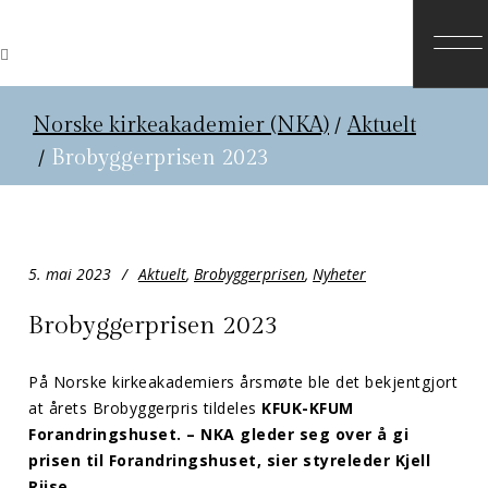
Norske kirkeakademier (NKA)
/
Aktuelt
/
Brobyggerprisen 2023
5. mai 2023
Aktuelt
,
Brobyggerprisen
,
Nyheter
Brobyggerprisen 2023
På Norske kirkeakademiers årsmøte ble det bekjentgjort
at årets Brobyggerpris tildeles
KFUK-KFUM
Forandringshuset.
– NKA gleder seg over å gi
prisen til Forandringshuset, sier styreleder Kjell
Riise.