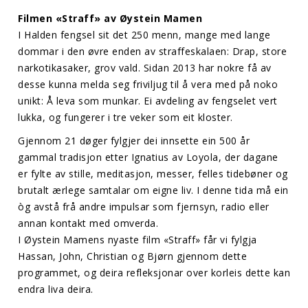
Filmen «Straff» av Øystein Mamen
I Halden fengsel sit det 250 menn, mange med lange
dommar i den øvre enden av straffeskalaen: Drap, store
narkotikasaker, grov vald. Sidan 2013 har nokre få av
desse kunna melda seg friviljug til å vera med på noko
unikt: Å leva som munkar. Ei avdeling av fengselet vert
lukka, og fungerer i tre veker som eit kloster.
Gjennom 21 døger fylgjer dei innsette ein 500 år
gammal tradisjon etter Ignatius av Loyola, der dagane
er fylte av stille, meditasjon, messer, felles tidebøner og
brutalt ærlege samtalar om eigne liv. I denne tida må ein
òg avstå frå andre impulsar som fjernsyn, radio eller
annan kontakt med omverda.
I Øystein Mamens nyaste film «Straff» får vi fylgja
Hassan, John, Christian og Bjørn gjennom dette
programmet, og deira refleksjonar over korleis dette kan
endra liva deira.