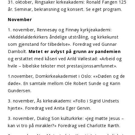
31. oktober, Ringsaker kirkeakademi: Ronald Fangen 125
år. Seminar, bekransning og konsert. Se eget program.
November
1. november, Rennesøy og Finnøy kyrkjeakademi:
«Middelalderkirkers åndelige utstråling, og kirkekunst
som gjenstand for tilbedelse». Foredrag ved Gunnar
Dambolt.
Møtet er avlyst på grunn av pandemien
og erstattet med kåseri ved Arild Vøllestad: «Arbeid og
hvile – bibelske tekster mot prestasjonssamfunnet».
1.november, Domkirkeakademiet i Oslo: «»Døden og de
døde». En samtale mellom Ole Robert Sunde og Karin
Gundersen.
3. november, Ås kirkeakademi: «Follo i Sigrid Undsets
hjerte». Foredrag ved Anita Eger Gervin.
3. november, Dialog Son kulturkirke: «Jeg møtte Jesus –
kan vi tro på mirakler?» Foredrag ved Charlotte Rørth.