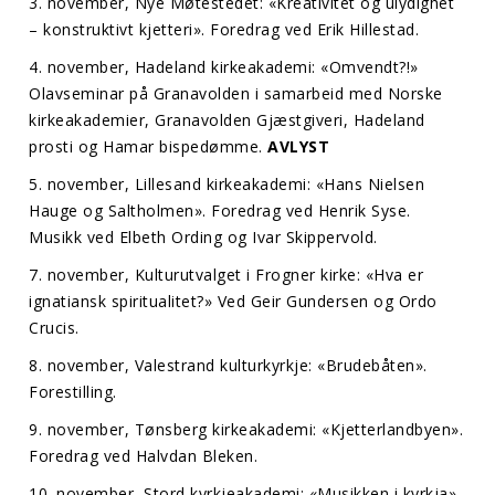
3. november, Nye Møtestedet: «Kreativitet og ulydighet
– konstruktivt kjetteri». Foredrag ved Erik Hillestad.
4. november, Hadeland kirkeakademi: «Omvendt?!»
Olavseminar på Granavolden i samarbeid med Norske
kirkeakademier, Granavolden Gjæstgiveri, Hadeland
prosti og Hamar bispedømme.
AVLYST
5. november, Lillesand kirkeakademi: «Hans Nielsen
Hauge og Saltholmen». Foredrag ved Henrik Syse.
Musikk ved Elbeth Ording og Ivar Skippervold.
7. november, Kulturutvalget i Frogner kirke: «Hva er
ignatiansk spiritualitet?» Ved Geir Gundersen og Ordo
Crucis.
8. november, Valestrand kulturkyrkje: «Brudebåten».
Forestilling.
9. november, Tønsberg kirkeakademi: «Kjetterlandbyen».
Foredrag ved Halvdan Bleken.
10. november, Stord kyrkjeakademi: «Musikken i kyrkja».