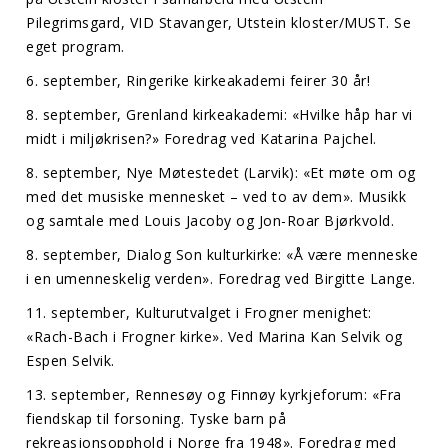
Pilegrimsgard, VID Stavanger, Utstein kloster/MUST. Se
eget program.
6. september, Ringerike kirkeakademi feirer 30 år!
8. september, Grenland kirkeakademi: «Hvilke håp har vi
midt i miljøkrisen?» Foredrag ved Katarina Pajchel.
8. september, Nye Møtestedet (Larvik): «Et møte om og
med det musiske mennesket – ved to av dem». Musikk
og samtale med Louis Jacoby og Jon-Roar Bjørkvold.
8. september, Dialog Son kulturkirke: «Å være menneske
i en umenneskelig verden». Foredrag ved Birgitte Lange.
11. september, Kulturutvalget i Frogner menighet:
«Rach-Bach i Frogner kirke». Ved Marina Kan Selvik og
Espen Selvik.
13. september, Rennesøy og Finnøy kyrkjeforum: «Fra
fiendskap til forsoning. Tyske barn på
rekreasjonsopphold i Norge fra 1948». Foredrag med