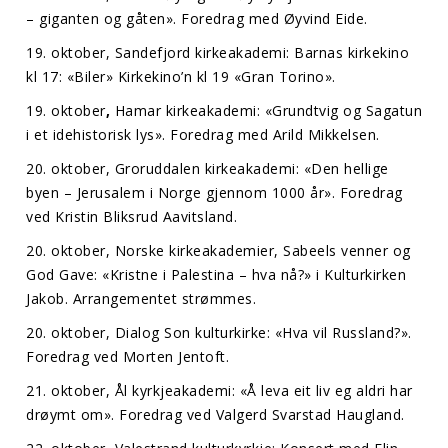
– giganten og gåten». Foredrag med Øyvind Eide.
19. oktober, Sandefjord kirkeakademi: Barnas kirkekino
kl 17: «Biler» Kirkekino’n kl 19 «Gran Torino».
19. oktober
,
Hamar kirkeakademi: «Grundtvig og Sagatun
i et idehistorisk lys». Foredrag med Arild Mikkelsen.
20. oktober, Groruddalen kirkeakademi: «Den hellige
byen – Jerusalem i Norge gjennom 1000 år». Foredrag
ved Kristin Bliksrud Aavitsland.
20. oktober, Norske kirkeakademier, Sabeels venner og
God Gave: «Kristne i Palestina – hva nå?» i Kulturkirken
Jakob. Arrangementet strømmes.
20. oktober, Dialog Son kulturkirke: «Hva vil Russland?».
Foredrag ved Morten Jentoft.
21. oktober, Ål kyrkjeakademi: «Å leva eit liv eg aldri har
drøymt om». Foredrag ved Valgerd Svarstad Haugland.