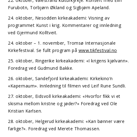
22. oktober, Valestrand kulturkyrkje: Konsert med Elin
Furubotn, Torbjørn Økland og Sigbjørn Apeland.
24. oktober, Nesodden kirkeakademi: Visning av
programmet Kunst i krig. Kommentarer og innledning
ved Gjermund Kolltveit.
24. oktober – 1. november, Tromsø Internasjonale
Kirkefestival. Se fullt program på
www.tikfestival.no
25. oktober, Ringerike kirkeakademi: «I krigens kjølvann».
Foredrag ved Gudmund Bakke.
26. oktober, Sandefjord kirkeakademi: Kirkekino’n
«Kapernaum». Innledning til filmen ved Leif Rune Sundli.
27. oktober, Eidsvoll kirkeakademi: «Hvorfor fikk vi et
skisma mellom kristne og jøder?» Foredrag ved Ole
Kristian Karlsen.
28. oktober, Helgerud kirkeakademi: «Kan bønner være
farlige?». Foredrag ved Merete Thomassen.