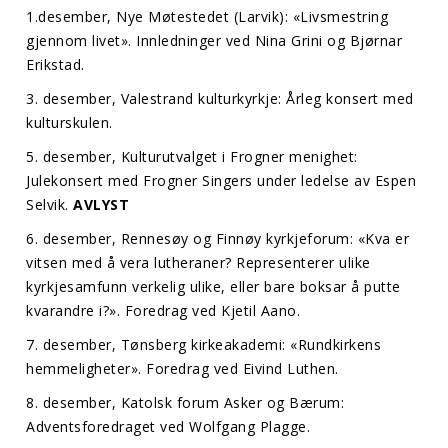
1.desember, Nye Møtestedet (Larvik): «Livsmestring
gjennom livet». Innledninger ved Nina Grini og Bjørnar
Erikstad.
3. desember, Valestrand kulturkyrkje: Årleg konsert med
kulturskulen.
5. desember, Kulturutvalget i Frogner menighet:
Julekonsert med Frogner Singers under ledelse av Espen
Selvik.
AVLYST
6. desember, Rennesøy og Finnøy kyrkjeforum: «Kva er
vitsen med å vera lutheraner? Representerer ulike
kyrkjesamfunn verkelig ulike, eller bare boksar å putte
kvarandre i?». Foredrag ved Kjetil Aano.
7. desember, Tønsberg kirkeakademi: «Rundkirkens
hemmeligheter». Foredrag ved Eivind Luthen.
8. desember, Katolsk forum Asker og Bærum:
Adventsforedraget ved Wolfgang Plagge.