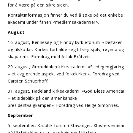
for å være på den sikre siden.
Kontaktinformasjon finner du ved å søke på det enkelte
akademi under fanen <medlemsakademier>.
August
16. august, Rennesøy og Finnøy kyrkjeforum: «Deltaker
og tilskodar. Korleis forhalde seg til seg sjølv, røynda og
skaparen». Foredrag med Aslak Bråtveit.
29. august, Groruddalen kirkeakademi: «Stedegengjøring
– et avgjørende aspekt ved folkekirken». Foredrag ved
Carsten Schuerhoff.
31. august, Hadeland kirkeakademi: «God Bless America!
– et sideblikk på den amerikanske
presidentvalgkampen». Foredrag ved Helge Simonnes.
September
5. september, Katolsk forum i Stavanger: Klosterseminar
på Utstein kloster i samarbeid med Utstein