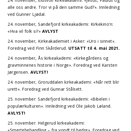
24. november, Eidsvoll Kirkeakademi: «Jesus, Paulus og
alle oss andre. Tror vi på den samme Gud?». Innledning
ved Gunner Ljødal.
24. november, Sandefjord kirkeakademi: Kirkekino’n:
«Hva vil folk si?»
AVLYST
24. november, Kirkeakademiet i Asker: «Uro i sinnet».
Foredrag ved Finn Skårderud.
UTSATT til 4. mai 2021.
24. november, Ås kirkeakademi: «Kirkegårdens og
gravminnenes historie i Norge». Foredrag ved Karsten
Jørgensen.
AVLYST!
24. november, Groruddalen kirkeakademi: «Når rett blir
urett». Foredrag ved Gunnar Stålsett.
25. november: Sandefjord kirkeakademi: «Bibelen i
populærkulturen». Innledning ved Ole Jakob Løland.
AVLYST!
25. november: Helgerud kirkeakademi:
«Smertebehandling – fra vondt til bedre». Foredrag ved