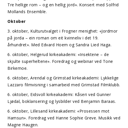
Tre hellige rom – og en hellig jord». Konsert med Solfrid
Mollands Ensemble.
Oktober
3. oktober, Kulturutvalget i Frogner menighet: «Jordmor
på jorda – ein roman om eit kvinneliv i det 19.
århundret». Med Edvard Hoem og Sandra Lied Haga.
6. oktober, Helgerud kirkeakademi: «Insektene – de
skjulte superheltene». Foredrag og webinar ved Tone
Birkemoe.
6. oktober, Arendal og Grimstad kirkeakademi: Lykkelige
Lazzaro filmvisning i samarbeid med Grimstad Filmklubb.
6. oktober, Eidsvoll kirkeakademi: Kåseri ved Gunner
Ljødal, boklansering og lysbilder ved Benjamin Baraas.
6. oktober, Lillesand kirkeakademi: «Prosessen mot
Hamsun». Foredrag ved Hanne Sophie Greve. Musikk ved
Magne Haugen.