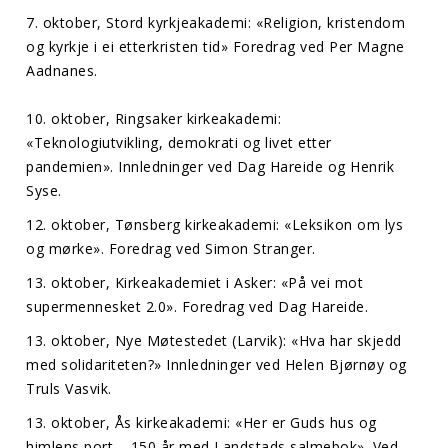
7. oktober, Stord kyrkjeakademi: «Religion, kristendom
og kyrkje i ei etterkristen tid» Foredrag ved Per Magne
Aadnanes.
10. oktober, Ringsaker kirkeakademi:
«Teknologiutvikling, demokrati og livet etter
pandemien». Innledninger ved Dag Hareide og Henrik
Syse.
12. oktober, Tønsberg kirkeakademi: «Leksikon om lys
og mørke». Foredrag ved Simon Stranger.
13. oktober, Kirkeakademiet i Asker: «På vei mot
supermennesket 2.0». Foredrag ved Dag Hareide.
13. oktober, Nye Møtestedet (Larvik): «Hva har skjedd
med solidariteten?» Innledninger ved Helen Bjørnøy og
Truls Vasvik.
13. oktober, Ås kirkeakademi: «Her er Guds hus og
himlens port – 150 år med Landstads salmebok». Ved