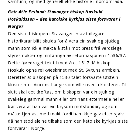
samfunn, og med generell eldre historie i nordområda.
Geir Atle Ersland: Stavanger biskop Hoskuld
Hoskuldsson – den katolske kyrkjas siste forsvarar i
Norge?
Den siste biskopen i Stavanger er av tidlegare
historikarar blitt skulda for å vera ein svak og sjukleg
mann som ikkje makta å stå i mot press frå verdslege
styresmakter og innføringa av reformasjonen i 1536/37.
Dette føredraget tek til med året 1517 då biskop
Hoskuld opna relikvieskrinet med St. Svituns armbein.
Deretter at biskopen på 1530-talet forsvarte Utstein
kloster mot Vincens Lunge som ville overta klosteret. Til
slutt skal det drøftast om biskopen var ein sjuk og
svakeleg gammal mann eller om hans ettermæle heller
bør vera at han var ein brysom motstandar, og som
måtte fjernast med makt fordi han ikkje gav etter sjølv
då han stod aleine tilbake som den katolske kyrkjas siste
forsvarar i Norge.