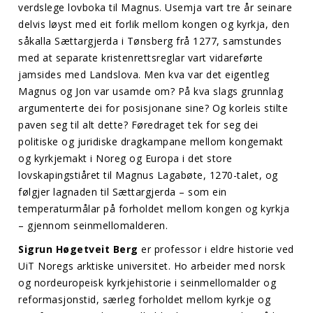
verdslege lovboka til Magnus. Usemja vart tre år seinare
delvis løyst med eit forlik mellom kongen og kyrkja, den
såkalla Sættargjerda i Tønsberg frå 1277, samstundes
med at separate kristenrettsreglar vart vidareførte
jamsides med Landslova. Men kva var det eigentleg
Magnus og Jon var usamde om? På kva slags grunnlag
argumenterte dei for posisjonane sine? Og korleis stilte
paven seg til alt dette? Føredraget tek for seg dei
politiske og juridiske dragkampane mellom kongemakt
og kyrkjemakt i Noreg og Europa i det store
lovskapingstiåret til Magnus Lagabøte, 1270-talet, og
følgjer lagnaden til Sættargjerda – som ein
temperaturmålar på forholdet mellom kongen og kyrkja
– gjennom seinmellomalderen.
Sigrun Høgetveit Berg
er professor i eldre historie ved
UiT Noregs arktiske universitet. Ho arbeider med norsk
og nordeuropeisk kyrkjehistorie i seinmellomalder og
reformasjonstid, særleg forholdet mellom kyrkje og