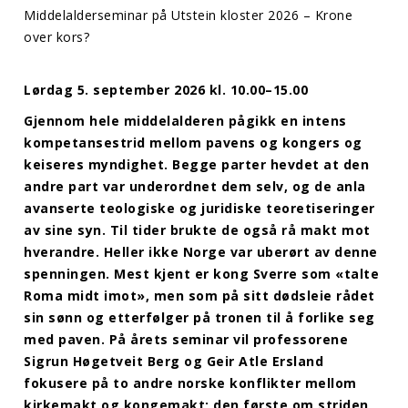
Middelalderseminar på Utstein kloster 2026 – Krone
over kors?
Lørdag 5. september 2026 kl. 10.00–15.00
Gjennom hele middelalderen pågikk en intens
kompetansestrid mellom pavens og kongers og
keiseres myndighet. Begge parter hevdet at den
andre part var underordnet dem selv, og de anla
avanserte teologiske og juridiske teoretiseringer
av sine syn. Til tider brukte de også rå makt mot
hverandre. Heller ikke Norge var uberørt av denne
spenningen. Mest kjent er kong Sverre som «talte
Roma midt imot», men som på sitt dødsleie rådet
sin sønn og etterfølger på tronen til å forlike seg
med paven. På årets seminar vil professorene
Sigrun Høgetveit Berg og Geir Atle Ersland
fokusere på to andre norske konflikter mellom
kirkemakt og kongemakt; den første om striden