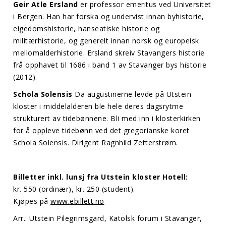
Geir Atle Ersland
er professor emeritus ved Universitet
i Bergen. Han har forska og undervist innan byhistorie,
eigedomshistorie, hanseatiske historie og
militærhistorie, og generelt innan norsk og europeisk
mellomalderhistorie. Ersland skreiv Stavangers historie
frå opphavet til 1686 i band 1 av Stavanger bys historie
(2012).
Schola Solensis
Da augustinerne levde på Utstein
kloster i middelalderen ble hele deres dagsrytme
strukturert av tidebønnene. Bli med inn i klosterkirken
for å oppleve tidebønn ved det gregorianske koret
Schola Solensis. Dirigent Ragnhild Zetterstrøm.
Billetter inkl. lunsj fra Utstein kloster Hotell:
kr. 550 (ordinær), kr. 250 (student).
Kjøpes på
www.ebillett.no
Arr.: Utstein Pilegrimsgard, Katolsk forum i Stavanger,