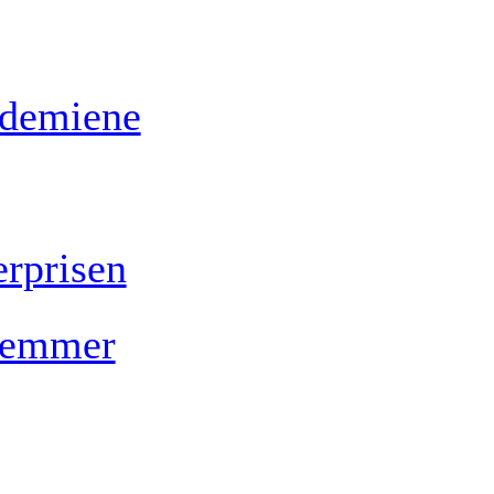
ademiene
rprisen
lemmer