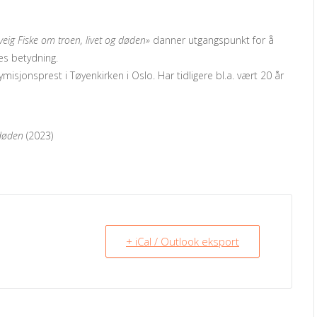
veig Fiske om troen, livet og døden»
danner utgangspunkt for å
res betydning.
isjonsprest i Tøyenkirken i Oslo. Har tidligere bl.a. vært 20 år
 døden
(2023)
+ iCal / Outlook eksport