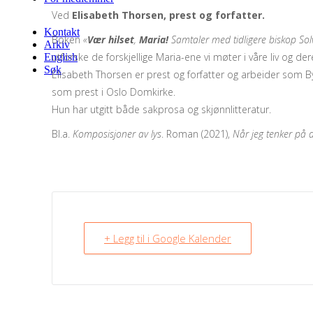
Ved
Elisabeth Thorsen, prest og forfatter.
Kontakt
Boken
«
Vær hilset
,
Maria!
Samtaler med tidligere biskop Sol
Arkiv
utforske de forskjellige Maria-ene vi møter i våre liv og de
English
Søk
Elisabeth Thorsen er prest og forfatter og arbeider som Bym
som prest i Oslo Domkirke.
Hun har utgitt både sakprosa og skjønnlitteratur.
Bl.a.
Komposisjoner av lys
. Roman (2021),
Når jeg tenker på
+ Legg til i Google Kalender