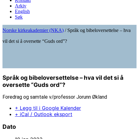
Kontakt
Arkiv
English
Søk
Norske kirkeakademier (NKA)
/
Språk og bibeloversettelse – hva
vil det si å oversette “Guds ord”?
Språk og bibeloversettelse – hva vil det si å
oversette “Guds ord”?
Foredrag og samtale v/professor Jorunn Økland
+ Legg til i Google Kalender
+ iCal / Outlook eksport
Dato