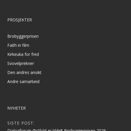
PROSJEKTER
Brobyggerprisen
Faith in film
Kirkeuka for fred
Svovelprekner
Den andres ansikt
Andre samarbeid
NYHETER
SISTE POST:
Dialogforum Østfold er tildelt Brobyggerprisen 2026