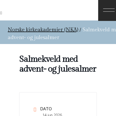
Norske kirkeakademier (NKA)
/
Salmekveld 
advent- og julesalmer
Salmekveld med
advent- og julesalmer
DATO
14 jun 2026