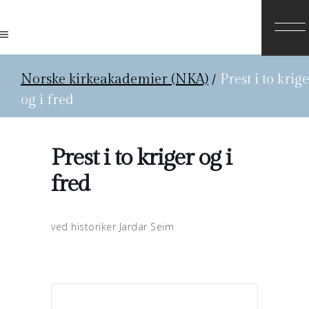
Norske kirkeakademier (NKA)
/
Prest i to krig
og i fred
Prest i to kriger og i
fred
ved historiker Jardar Seim