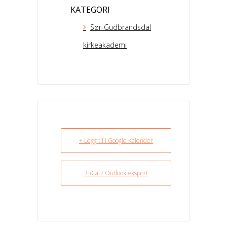
KATEGORI
Sør-Gudbrandsdal
kirkeakademi
+ Legg til i Google Kalender
+ iCal / Outlook eksport