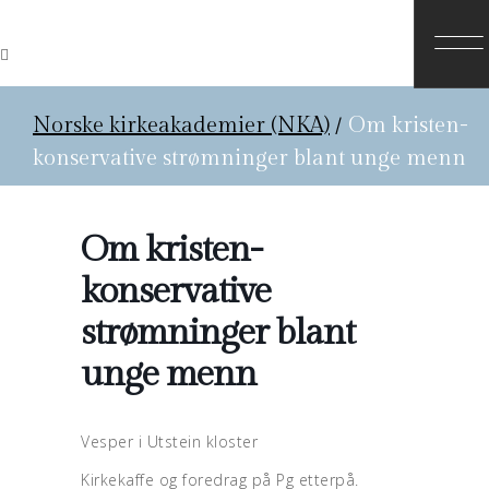
Norske kirkeakademier (NKA)
/
Om kristen-
konservative strømninger blant unge menn
Om kristen-
konservative
strømninger blant
unge menn
Vesper i Utstein kloster
Kirkekaffe og foredrag på Pg etterpå.