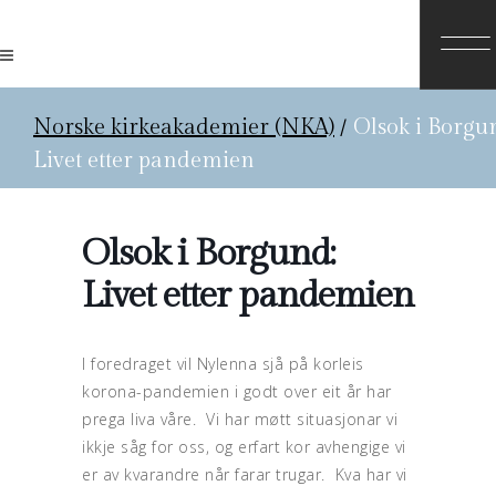
Norske kirkeakademier (NKA)
/
Olsok i Borgu
Livet etter pandemien
Olsok i Borgund:
Livet etter pandemien
I foredraget vil Nylenna sjå på korleis
korona-pandemien i godt over eit år har
prega liva våre. Vi har møtt situasjonar vi
ikkje såg for oss, og erfart kor avhengige vi
er av kvarandre når farar trugar. Kva har vi