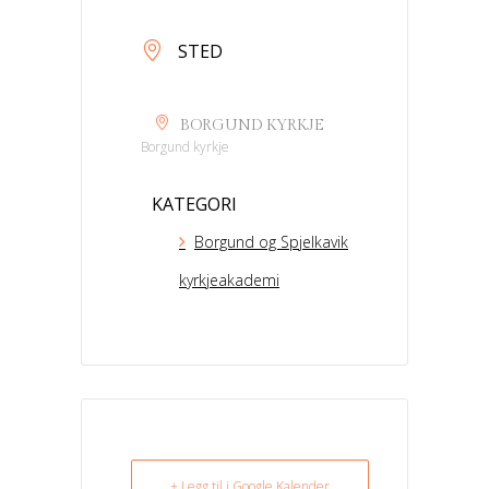
STED
BORGUND KYRKJE
Borgund kyrkje
KATEGORI
Borgund og Spjelkavik
kyrkjeakademi
+ Legg til i Google Kalender