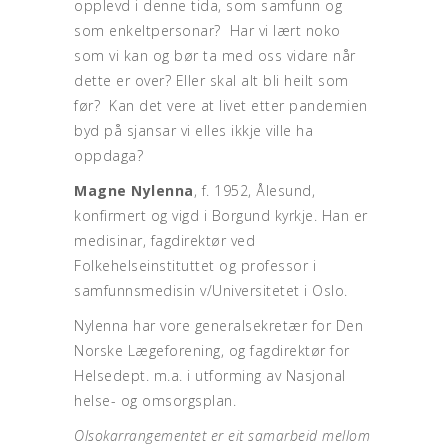
opplevd i denne tida, som samfunn og
som enkeltpersonar? Har vi lært noko
som vi kan og bør ta med oss vidare når
dette er over? Eller skal alt bli heilt som
før? Kan det vere at livet etter pandemien
byd på sjansar vi elles ikkje ville ha
oppdaga?
Magne Nylenna
, f. 1952, Ålesund,
konfirmert og vigd i Borgund kyrkje. Han er
medisinar, fagdirektør ved
Folkehelseinstituttet og professor i
samfunnsmedisin v/Universitetet i Oslo.
Nylenna har vore generalsekretær for Den
Norske Lægeforening, og fagdirektør for
Helsedept. m.a. i utforming av Nasjonal
helse- og omsorgsplan.
Olsokarrangementet er eit samarbeid mellom