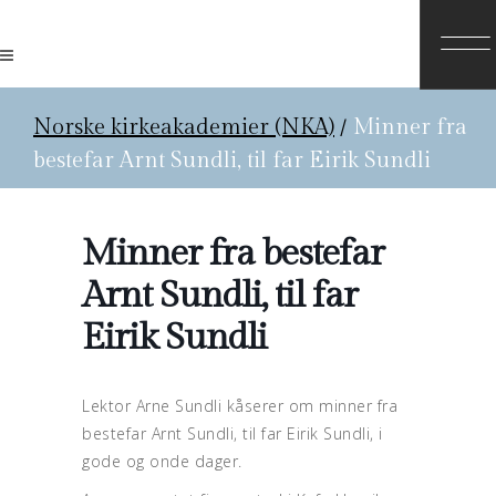
Norske kirkeakademier (NKA)
/
Minner fra
bestefar Arnt Sundli, til far Eirik Sundli
Minner fra bestefar
Arnt Sundli, til far
Eirik Sundli
Lektor Arne Sundli kåserer om minner fra
bestefar Arnt Sundli, til far Eirik Sundli, i
gode og onde dager.