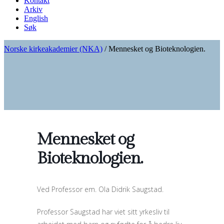
Kontakt
Arkiv
English
Søk
Norske kirkeakademier (NKA)
/
Mennesket og Bioteknologien.
Mennesket og
Bioteknologien.
Ved Professor em. Ola Didrik Saugstad.
Professor Saugstad har viet sitt yrkesliv til