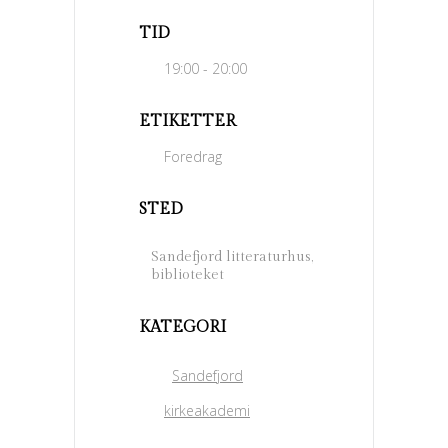
TID
19:00 - 20:00
ETIKETTER
Foredrag
STED
Sandefjord litteraturhus,
biblioteket
KATEGORI
Sandefjord
kirkeakademi