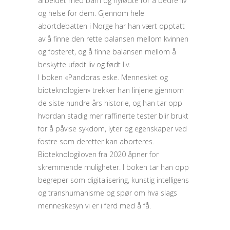
arbeidet med barn og nyfødte for å bedre liv
og helse for dem. Gjennom hele
abortdebatten i Norge har han vært opptatt
av å finne den rette balansen mellom kvinnen
og fosteret, og å finne balansen mellom å
beskytte ufødt liv og født liv.
I boken «Pandoras eske. Mennesket og
bioteknologien» trekker han linjene gjennom
de siste hundre års historie, og han tar opp
hvordan stadig mer raffinerte tester blir brukt
for å påvise sykdom, lyter og egenskaper ved
fostre som deretter kan aborteres.
Bioteknologiloven fra 2020 åpner for
skremmende muligheter. I boken tar han opp
begreper som digitalisering, kunstig intelligens
og transhumanisme og spør om hva slags
menneskesyn vi er i ferd med å få.