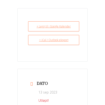
+ Legg til i Google Kalender
+ iCal / Outlook eksport
DATO
13 sep 2023
Utløpt!