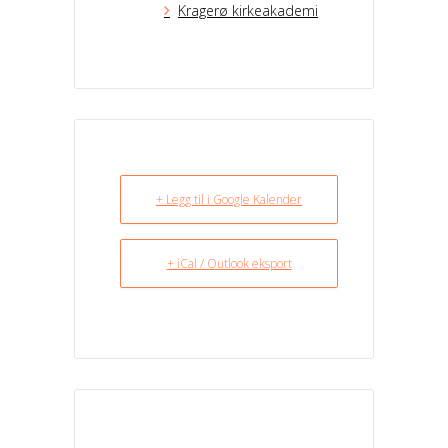
Kragerø kirkeakademi
+ Legg til i Google Kalender
+ iCal / Outlook eksport