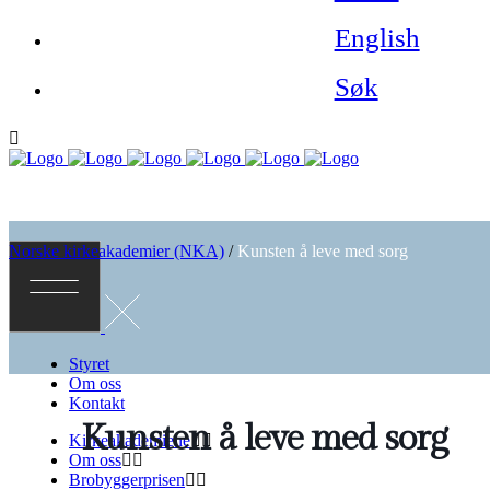
English
Søk
Norske kirkeakademier (NKA)
/
Kunsten å leve med sorg
Styret
Om oss
Kontakt
Kunsten å leve med sorg
Kirkeakademiene
Om oss
Brobyggerprisen