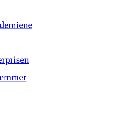
ademiene
rprisen
lemmer