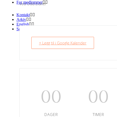
For medlemmer
Ved Odd Eidner
Kontakt
Arkiv
English
Søk
+ Legg til i Google Kalender
00
00
DAGER
TIMER