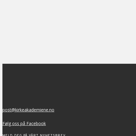
post@kirkeakademiene.no
Følg oss på Facebook
MELD DEG PÅ VÅRT NYHETSBREV