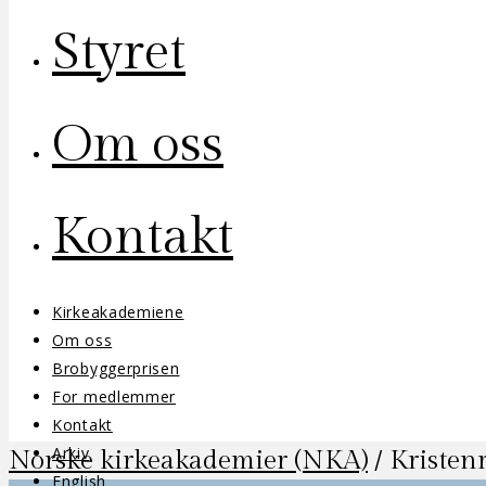
Styret
Om oss
Kontakt
Kirkeakademiene
Om oss
Brobyggerprisen
For medlemmer
Kontakt
Arkiv
Norske kirkeakademier (NKA)
/
Kristen
English