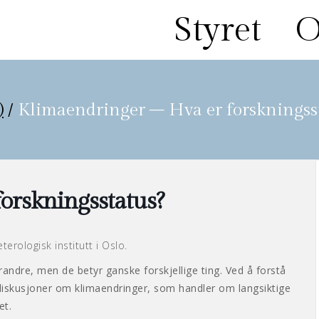
Styret
O
)
/
Klimaendringer – Hva er forskningss
orskningsstatus?
erologisk institutt i Oslo.
ndre, men de betyr ganske forskjellige ting. Ved å forstå
 diskusjoner om klimaendringer, som handler om langsiktige
et.