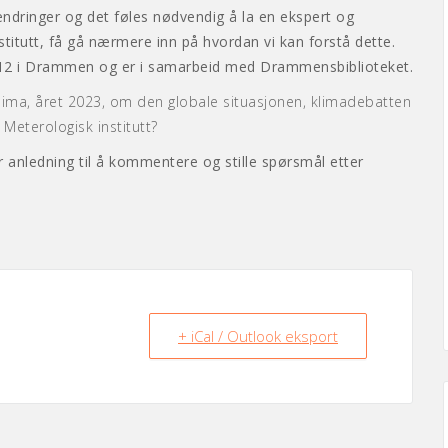
endringer og det føles nødvendig å la en ekspert og
titutt, få gå nærmere inn på hvordan vi kan forstå dette.
112 i Drammen og er i samarbeid med Drammensbiblioteket.
klima, året 2023, om den globale situasjonen, klimadebatten
Meterologisk institutt?
r anledning til å kommentere og stille spørsmål etter
+ iCal / Outlook eksport