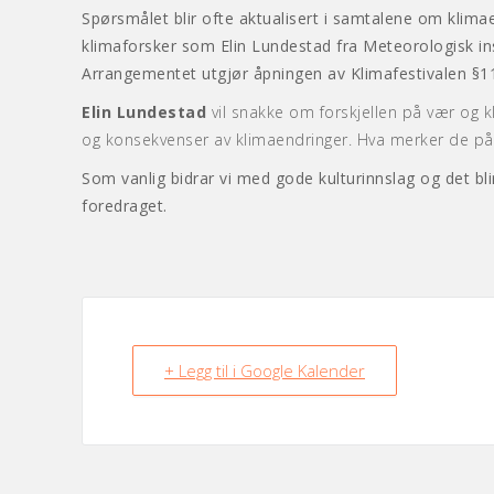
Spørsmålet blir ofte aktualisert i samtalene om klima
klimaforsker som Elin Lundestad fra Meteorologisk ins
Arrangementet utgjør åpningen av Klimafestivalen §
Elin Lundestad
vil snakke om forskjellen på vær og 
og konsekvenser av klimaendringer. Hva merker de på 
Som vanlig bidrar vi med gode kulturinnslag og det bli
foredraget.
+ Legg til i Google Kalender