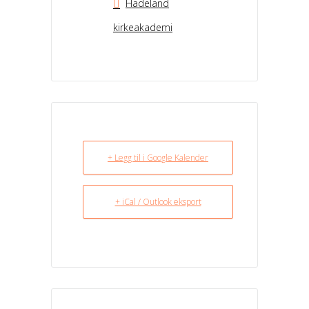
Hadeland
kirkeakademi
+ Legg til i Google Kalender
+ iCal / Outlook eksport