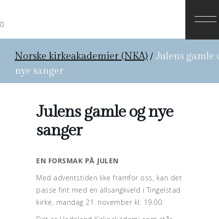
Norske kirkeakademier (NKA)
/
Julens gamle 
nye sanger
Julens gamle og nye
sanger
EN FORSMAK PÅ JULEN
Med adventstiden like framfor oss, kan det
passe fint med en allsangkveld i Tingelstad
kirke, mandag 21. november kl. 19.00.