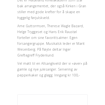
Det er Hadeland Kirkeakademi som står
bak arrangementet, der også Kirken i Gran
stiller med gode krefter for å skape en
hyggelig førjulskveld.
Arne Guttormsen, Therese Wagle Bazard,
Helge Tryggeset og Hans Erik Raustøl
forteller om sine favorittsalmer. Egen
forsangergruppe. Musikalsk leder er Marit
Wesenberg. På fløyte deltar Inger
Greftegreff Frydenlund.
Vel møtt til en Allsangkveld der vi «øver» på
gamle og nye julesanger. Servering av
pepperkaker og gløgg. Inngang kr 100,-