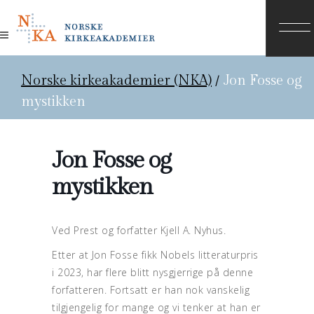
Norske kirkeakademier (NKA)
/
Jon Fosse og
mystikken
Jon Fosse og
mystikken
Ved Prest og forfatter Kjell A. Nyhus.
Etter at Jon Fosse fikk Nobels litteraturpris
i 2023, har flere blitt nysgjerrige på denne
forfatteren. Fortsatt er han nok vanskelig
tilgjengelig for mange og vi tenker at han er