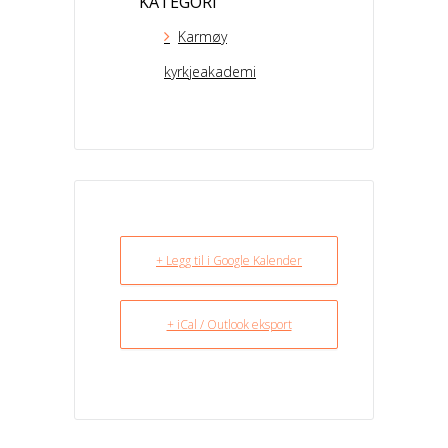
KATEGORI
Karmøy
kyrkjeakademi
+ Legg til i Google Kalender
+ iCal / Outlook eksport