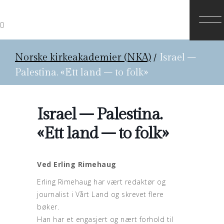
Norske kirkeakademier (NKA)
/
Israel –
Palestina. «Ett land – to folk»
Israel – Palestina.
«Ett land – to folk»
Ved Erling Rimehaug
Erling Rimehaug har vært redaktør og
journalist i Vårt Land og skrevet flere
bøker.
Han har et engasjert og nært forhold til