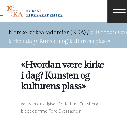
Norske kirkeakademier (NKA)
/
«Hvordan væ
kirke i dag? Kunsten og kulturens plass»
«Hvordan være kirke
i dag? Kunsten og
kulturens plass»
ved seniorrådgiver for Kultur i Tunsberg
bispedømme Tore Dvergastein.