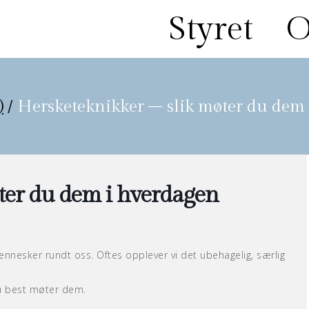
Styret
O
)
/
Hersketeknikker – slik møter du dem
ter du dem i hverdagen
 mennesker rundt oss. Oftes opplever vi det ubehagelig, særlig
u best møter dem.