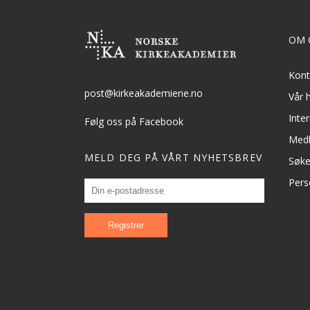
OM 
Kont
post@kirkeakademiene.no
Vår h
Inte
Følg oss på Facebook
Med
MELD DEG PÅ VÅRT NYHETSBREV
Søk
Pers