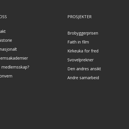
OSS
PROSJEKTER
akt
Brobyggerprisen
istorie
Faith in film
rnasjonalt
Kirkeuka for fred
lemsakademier
Svovelprekner
e medlemsskap?
Den andres ansikt
onvern
Andre samarbeid