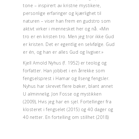
tone – inspirert av kristne mystikere,
personlige erfaringer og kjærlighet til
naturen – viser han frem en gudstro som
aktivt virker i mennesket her og nå. «Min
tro er en kristen tro. Men jeg tror ikke Gud
er kristen. Det er egentlig en selvfølge. Gud
er én, og han er alles Gud og livgiver.»
Kjell Arnold Nyhus (f. 1952) er teolog og
forfatter. Han jobbet i en årrekke som
fengselsprest i Hamar og Ilseng fengsler.
Nyhus har skrevet flere bøker, blant annet
U alminnelig. Jon Fosse og mystikken
(2009), Hvis jeg har en sjel. Fortellinger fra
klosteret i fengselet (2015) og 40 dager og
40 netter. En fortelling om stillhet (2018)