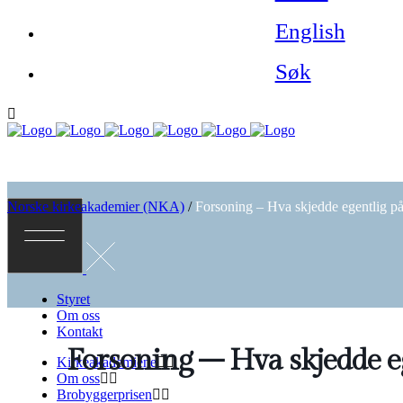
English
Søk
Norske kirkeakademier (NKA)
/
Forsoning – Hva skjedde egentlig på
Styret
Om oss
Kontakt
Forsoning – Hva skjedde eg
Kirkeakademiene
Om oss
Brobyggerprisen