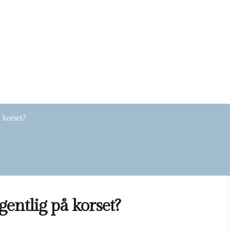
 korset?
entlig på korset?