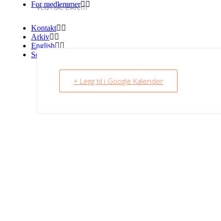
For medlemmer
Ved Asle Eikrem
Kontakt
Arkiv
English
Søk
+ Legg til i Google Kalender