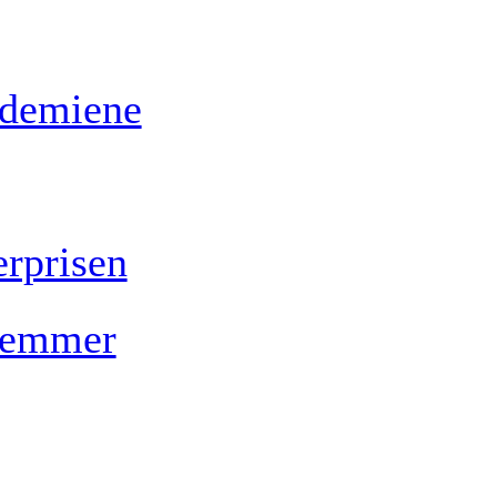
ademiene
rprisen
lemmer