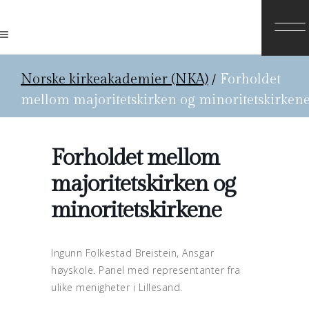
Norske kirkeakademier (NKA)
/
Forholdet
mellom majoritetskirken og minoritetskirken
Forholdet mellom
majoritetskirken og
minoritetskirkene
Ingunn Folkestad Breistein, Ansgar
høyskole. Panel med representanter fra
ulike menigheter i Lillesand.