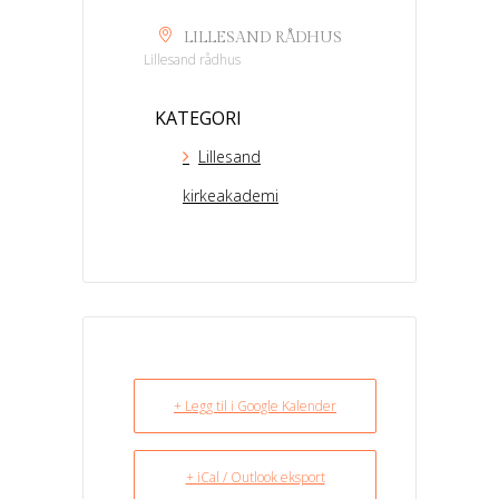
LILLESAND RÅDHUS
Lillesand rådhus
KATEGORI
Lillesand
kirkeakademi
+ Legg til i Google Kalender
+ iCal / Outlook eksport