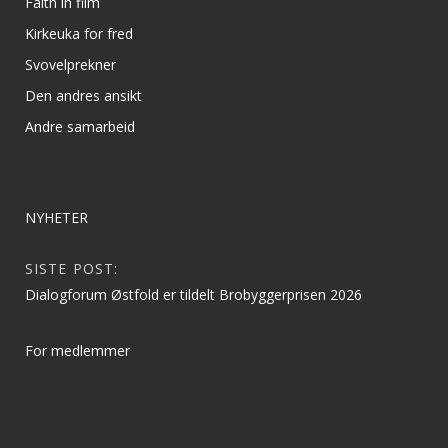
Faith in film
Kirkeuka for fred
Svovelprekner
Den andres ansikt
Andre samarbeid
NYHETER
SISTE POST:
Dialogforum Østfold er tildelt Brobyggerprisen 2026
For medlemmer