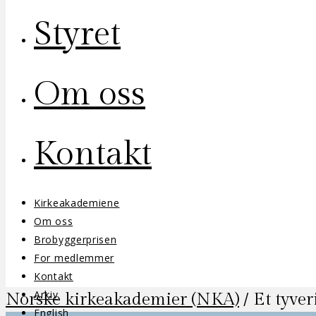
Styret
Om oss
Kontakt
Kirkeakademiene
Om oss
Brobyggerprisen
For medlemmer
Kontakt
Arkiv
Norske kirkeakademier (NKA)
/
Et tyve
English