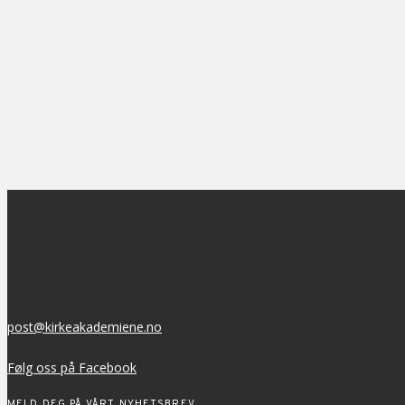
post@kirkeakademiene.no
Følg oss på Facebook
MELD DEG PÅ VÅRT NYHETSBREV