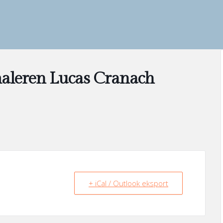
g maleren Lucas Cranach
+ iCal / Outlook eksport