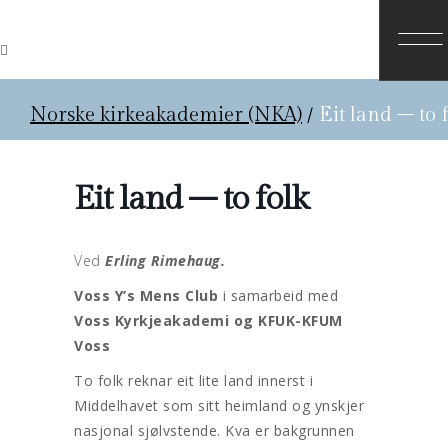
Norske kirkeakademier (NKA)
/
Eit land – to 
Eit land – to folk
Ved
Erling
Rimehaug.
Voss Y’s Mens Club
i samarbeid med
Voss Kyrkjeakademi og KFUK-KFUM
Voss
To folk reknar eit lite land innerst i
Middelhavet som sitt heimland og ynskjer
nasjonal sjølvstende. Kva er bakgrunnen