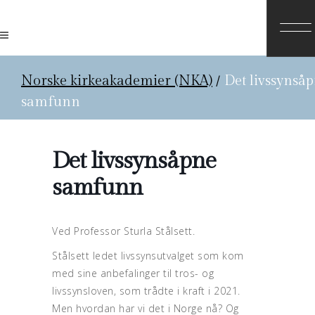
Norske kirkeakademier (NKA)
/
Det livssynså
samfunn
Det livssynsåpne
samfunn
Ved Professor Sturla Stålsett.
Stålsett ledet livssynsutvalget som kom
med sine anbefalinger til tros- og
livssynsloven, som trådte i kraft i 2021.
Men hvordan har vi det i Norge nå? Og