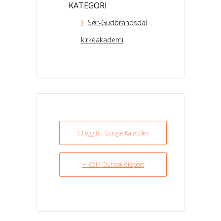
KATEGORI
Sør-Gudbrandsdal
kirkeakademi
+ Legg til i Google Kalender
+ iCal / Outlook eksport