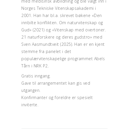
med medisinsk avbildning og ble valgt inn i
Norges Tekniske Vitenskapsakademi i
2001. Han har bl.a. skrevet bøkene «Den
innbilte konflikten. Om naturvitenskap og
Gud» (2021) og «Vitenskap med overtoner.
21 naturforskere og deres gudstro» med
Sven Aasmundtveit (2025). Han er en kjent
stemme fra panelet i det
populærvitenskapelige programmet Abels
Tårn i NRK P2.
Gratis inngang.
Gave til arrangementet kan gis ved
utgangen.
Konfirmanter og foreldre er spesielt
inviterte.