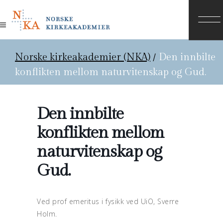
Norske kirkeakademier (NKA)
/
Den innbilte
konflikten mellom naturvitenskap og Gud.
Den innbilte
konflikten mellom
naturvitenskap og
Gud.
Ved prof emeritus i fysikk ved UiO, Sverre
Holm.