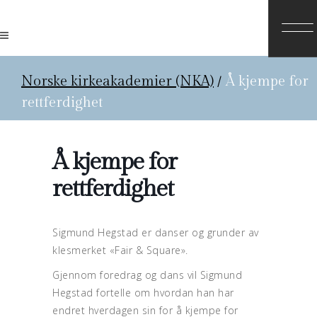
Norske kirkeakademier (NKA)
/
Å kjempe for
rettferdighet
Å kjempe for
rettferdighet
Sigmund Hegstad er danser og grunder av
klesmerket «Fair
&
Square».
Gjennom foredrag og dans vil Sigmund
Hegstad fortelle om hvordan han har
endret hverdagen sin for å kjempe for