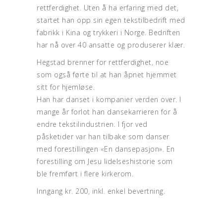
rettferdighet. Uten
å
ha erfaring med det,
startet
han
opp sin egen
tekstilbedrift
med
fabrikk
i
Kina og trykkeri
i
Norge. Bedriften
har nå over 40
ansatte
og produserer
klær.
Hegstad brenner for rettferdighet, noe
som også førte til at han åpnet hjemmet
sitt for hjemløse.
Han har danset i kompanier verden over. I
mange år forlot han dansekarrieren for å
endre tekstilindustrien. I fjor ved
påsketider var han tilbake som danser
med
forestillingen «En dansepasjon». En
forestilling om Jesu
lidelseshistorie
som
ble fremført
i
flere kirkerom.
Inngang kr. 200, inkl. enkel bevertning.